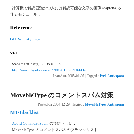
計算機で解読困難かつ人には解読可能な文字の画像 (captcha) を
作るモジュール．
Reference
GD::SecurityImage
via
www.textfile.org - 2005-01-06
http://www.hyuki.com/tf/20050106221944.html
Posted on
2005-01-07
|
Tagged
:
Perl
,
Anti-spam
MovebleType のコメントスパム対策
Posted on
2004-12-29
|
Tagged
:
MovableType
,
Anti-spam
MT-Blacklist
Avoid Comment Spam
の後継らしい．
MovableType のコメントスパムのブラックリスト