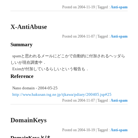
Posted on
2004-11-19
|
Tagged
:
Anti-spam
X-AntiAbuse
Posted on
2004-11-07
|
Tagged
:
Anti-spam
Summary
spamと思われるメールにどこかで自動的に付加されるヘッダら
しいが現在調査中．
Eximが付加しているらしいという報告も．
Reference
Nano domain - 2004-05-25
http://www.hakusan.tsg.ne.jp/tjkawa/pdiary/200405.jsp#25
Posted on
2004-11-07
|
Tagged
:
Anti-spam
DomainKeys
Posted on
2004-10-19
|
Tagged
:
Anti-spam
DomainKeysとは