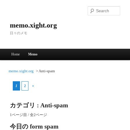
Searc
memo.xight.org
日々のメモ
Main menu
Home
Memo
Skip to primary content
Skip to secondary content
memo.xight.org
Anti-spam
1
»
2
カテゴリ : Anti-spam
1ページ目 / 全2ページ
今日の form spam