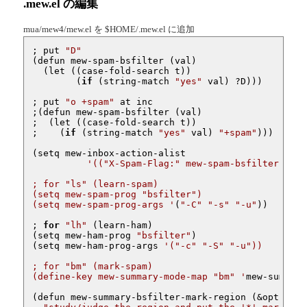
.mew.el の編集
mua/mew4/mew.el を $HOME/.mew.el に追加
; put 
"D"
(defun mew-spam-bsfilter (val)

  (
let
 ((
case
-fold-search t))

	(
if
 (string-match 
"yes"
 val) ?D)))

; put 
"o +spam"
 at inc

;(defun mew-spam-bsfilter (val)

;  (
let
 ((
case
-fold-search t))

;    (
if
 (string-match 
"yes"
 val) 
"+spam"
)))

(setq mew-inbox-action-alist

'(("X-Spam-Flag:" mew-spam-bsfilter)))

; for "ls" (learn-spam)

(setq mew-spam-prog "bsfilter")

(setq mew-spam-prog-args '
(
"-C"
"-s"
"-u"
))

; 
for
"lh"
 (learn-ham)

(setq mew-ham-prog 
"bsfilter"
)

(setq mew-ham-prog-args 
'("-c" "-S" "-u"))

; for "bm" (mark-spam)

(define-key mew-summary-mode-map "bm" '
mew-summary
(defun mew-summary-bsfilter-mark-region (&optional 