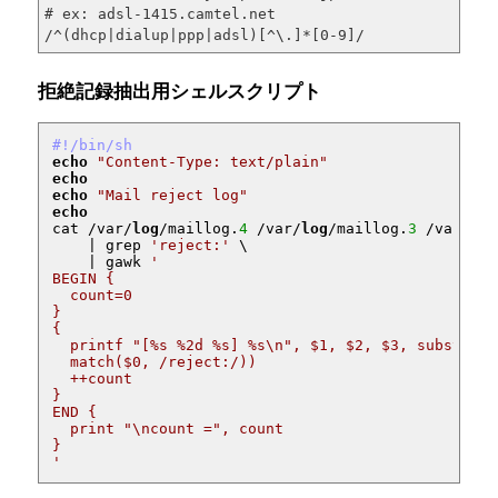
# ex: adsl-1415.camtel.net

/^(dhcp|dialup|ppp|adsl)[^\.]*[0-9]/            45
拒絶記録抽出用シェルスクリプト
#!/bin/sh
echo
"Content-Type: text/plain"
echo
echo
"Mail reject log"
echo
cat /var/
log
/maillog.
4
 /var/
log
/maillog.
3
 /var/
log
    | grep 
'reject:'
 \

    | gawk 
'

BEGIN {

  count=0

}

{

  printf "[%s %2d %s] %s\n", $1, $2, $3, substr($0,
  match($0, /reject:/))

  ++count

}

END {

  print "\ncount =", count

}

'