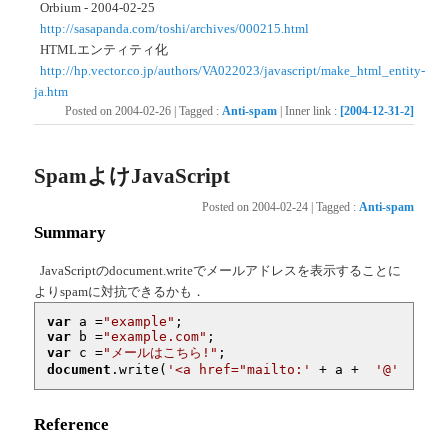
Orbium - 2004-02-25
http://sasapanda.com/toshi/archives/000215.html
HTMLエンティティ化
http://hp.vector.co.jp/authors/VA022023/javascript/make_html_entity-
ja.htm
Posted on
2004-02-26
|
Tagged
:
Anti-spam
|
Inner link
:
[2004-12-31-2]
SpamよけJavaScript
Posted on
2004-02-24
|
Tagged
:
Anti-spam
Summary
JavaScriptのdocument.writeでメールアドレスを表示することに
よりspamに対抗できるかも．
var
 a =
"example"
var
 b =
"example.com"
var
 c =
"メールはこちら!"
document
.write(
'<a href="mailto:'
 + a +  
'@'
  + b 
Reference