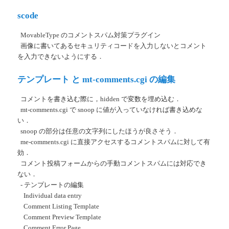
scode
MovableType のコメントスパム対策プラグイン
画像に書いてあるセキュリティコードを入力しないとコメント
を入力できないようにする．
テンプレート と mt-comments.cgi の編集
コメントを書き込む際に，hidden で変数を埋め込む．
mt-comments.cgi で snoop に値が入っていなければ書き込めな
い．
snoop の部分は任意の文字列にしたほうが良さそう．
me-comments.cgi に直接アクセスするコメントスパムに対して有
効．
コメント投稿フォームからの手動コメントスパムには対応でき
ない．
- テンプレートの編集
Individual data entry
Comment Listing Template
Comment Preview Template
Comment Error Page