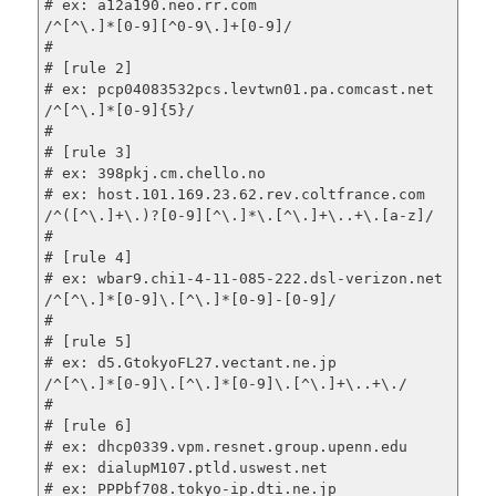
# ex: a12a190.neo.rr.com

/^[^\.]*[0-9][^0-9\.]+[0-9]/                    450
#

# [rule 2]

# ex: pcp04083532pcs.levtwn01.pa.comcast.net

/^[^\.]*[0-9]{5}/                               450
#

# [rule 3]

# ex: 398pkj.cm.chello.no

# ex: host.101.169.23.62.rev.coltfrance.com

/^([^\.]+\.)?[0-9][^\.]*\.[^\.]+\..+\.[a-z]/    450
#

# [rule 4]

# ex: wbar9.chi1-4-11-085-222.dsl-verizon.net

/^[^\.]*[0-9]\.[^\.]*[0-9]-[0-9]/               450
#

# [rule 5]

# ex: d5.GtokyoFL27.vectant.ne.jp

/^[^\.]*[0-9]\.[^\.]*[0-9]\.[^\.]+\..+\./       450
#

# [rule 6]

# ex: dhcp0339.vpm.resnet.group.upenn.edu

# ex: dialupM107.ptld.uswest.net

# ex: PPPbf708.tokyo-ip.dti.ne.jp
