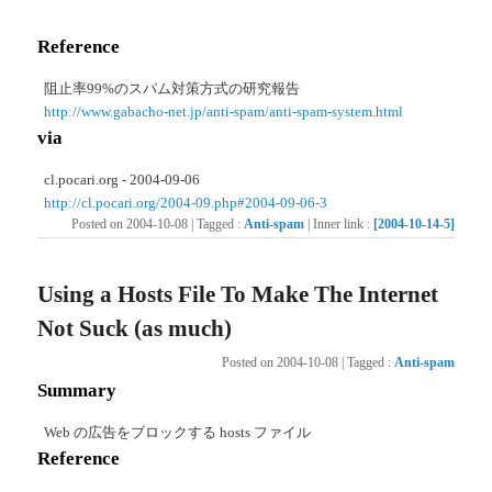
Reference
阻止率99%のスパム対策方式の研究報告
http://www.gabacho-net.jp/anti-spam/anti-spam-system.html
via
cl.pocari.org - 2004-09-06
http://cl.pocari.org/2004-09.php#2004-09-06-3
Posted on
2004-10-08
|
Tagged
:
Anti-spam
|
Inner link
:
[2004-10-14-5]
Using a Hosts File To Make The Internet
Not Suck (as much)
Posted on
2004-10-08
|
Tagged
:
Anti-spam
Summary
Web の広告をブロックする hosts ファイル
Reference