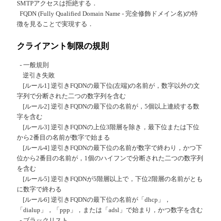
SMTPアクセスは拒絶する．
FQDN (Fully Qualified Domain Name - 完全修飾ドメイン名)の特
徴を見ることで実現する．
クライアント制限の規則
- 一般規則
逆引き失敗
[ルール1] 逆引きFQDNの最下位(左端)の名前が，数字以外の文
字列で分断された二つの数字列を含む
[ルール2] 逆引きFQDNの最下位の名前が，5個以上連続する数
字を含む
[ルール3] 逆引きFQDNの上位3階層を除き，最下位または下位
から2番目の名前が数字で始まる
[ルール4] 逆引きFQDNの最下位の名前が数字で終わり，かつ下
位から2番目の名前が，1個のハイフンで分断された二つの数字列
を含む
[ルール5] 逆引きFQDNが5階層以上で，下位2階層の名前がとも
に数字で終わる
[ルール6] 逆引きFQDNの最下位の名前が「dhcp」，
「dialup」，「ppp」，または「adsl」で始まり，かつ数字を含む
- ブラックリスト