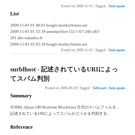
Posted on
2009-11-01
|
Tagged
:
Anti-spam
List
2009-11-01 01:40:01 beagle.monkeybrains.net
2009-11-01 01:55:39 amontpellier-152-1-67-248.w83-
201.abo.wanadoo.fr
2009-11-01 02:05:18 beagle.monkeybrains.net
Posted on
2009-11-01
|
Tagged
:
Anti-spam
surblhost - 記述されているURIによっ
てスパム判別
Posted on
2006-09-19
|
Tagged
:
Software
,
Anti-spam
Summary
SURBL (Spam URI Realtime Blocklists) 方式のスパムフィルタ．
記述されているURIによってスパムかどうかを判別する．
Reference