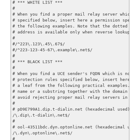
# *** WHITE LIST ***

#

# When you find a proper mail relay server which is
# specified below, insert here a permission specifi
# the following examples. Note that the dotted deci
# address is available only when reverse lookup fai
#

#/^223\.123\.45\.67$/                           OK

#/^223-123-45-67\.example\.net$/                OK

#

# *** BLACK LIST ***

#

# When you find a UCE sender's FQDN which is not re
# protection rules specified below, insert here a d
# a leaf from the following practical examples. You
# name or a substring together with the domain name
# avoid rejecting proper mail relay servers in the 
#

# pD9E799A1.dip.t-dialin.net (hexadecimal used)

/\.dip\.t-dialin\.net$/                         450
#

# ool-43511bdc.dyn.optonline.net (hexadecimal used)
/\.dyn\.optonline\.net$/                        450
#
