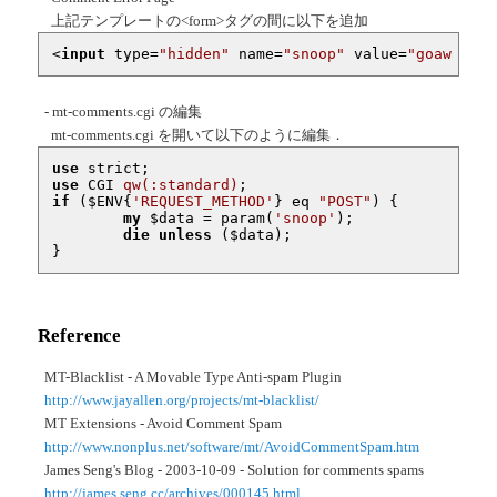
上記テンプレートの<form>タグの間に以下を追加
<
input
type
=
"hidden"
name
=
"snoop"
value
=
"goaway"
 /
- mt-comments.cgi の編集
mt-comments.cgi を開いて以下のように編集．
use
use
 CGI 
qw(:standard)
if
 (
$ENV
{
'REQUEST_METHOD'
} eq 
"POST"
) {

my
$data
 = param(
'snoop'
);

die
unless
 (
$data
);

}
Reference
MT-Blacklist - A Movable Type Anti-spam Plugin
http://www.jayallen.org/projects/mt-blacklist/
MT Extensions - Avoid Comment Spam
http://www.nonplus.net/software/mt/AvoidCommentSpam.htm
James Seng's Blog - 2003-10-09 - Solution for comments spams
http://james.seng.cc/archives/000145.html