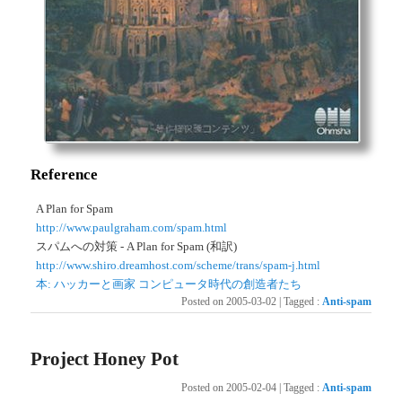
Reference
A Plan for Spam
http://www.paulgraham.com/spam.html
スパムへの対策 - A Plan for Spam (和訳)
http://www.shiro.dreamhost.com/scheme/trans/spam-j.html
本: ハッカーと画家 コンピュータ時代の創造者たち
Posted on
2005-03-02
|
Tagged
:
Anti-spam
Project Honey Pot
Posted on
2005-02-04
|
Tagged
:
Anti-spam