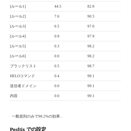
[ルール1]
44.5
82.9
[ルール2]
7.6
90.5
[ルール3]
6.5
97.0
[ルール4]
0.9
97.9
[ルール5]
0.3
98.2
[ルール6]
0.0
98.2
ブラックリスト
0.5
98.7
HELOコマンド
0.4
99.1
送信者ドメイン
0.0
99.1
内容
0.0
99.1
一般規則のみで98.2%の効果．
Posftix での設定