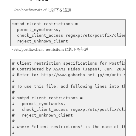
- /etc/postfix/main.cf に以下を追加
smtpd_client_restrictions =

  permit_mynetworks,

  check_client_access regexp:/etc/postfix/client_re
  reject_unknown_client
- /etc/postfix/client_restrictions に以下を記述
# Client restriction specifications for Postfix aim
# Contributed by ASAMI Hideo (Japan), Jun. 2004

# Refer to: http://www.gabacho-net.jp/en/anti-spam/
#

# To use this file, add following lines into the /e
#

# smtpd_client_restrictions =

#   permit_mynetworks,

#   check_client_access regexp:/etc/postfix/client_
#   reject_unknown_client

#

# where "client_restrictions" is the name of this f
#
