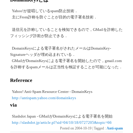
Yahoo!が提唱しているspam防止技術．
主にFrom詐称を防ぐことが目的の電子署名技術．
送信元を詐称していることを検知できるので，GMailを詐称した
フィッシング詐欺が防止できる．
DomainKeysによる電子署名がされたメールはDomainKey-
Signatureヘッダが埋め込まれている．
GMailがDomainKeysによる電子署名を開始したので，gmail.com
を詐称するspamメールは正当性を検証することが可能になった．
Reference
Yahoo! Anti-Spam Resource Center - DomainKeys
http://antispam.yahoo.com/domainkeys
via
Slashdot Japan - GMailがDomainKeysによる電子署名を開始
http://slashdot.jp/article.pl?sid=04/10/18/0727205&topic=66
Posted on
2004-10-19
|
Tagged
:
Anti-spam