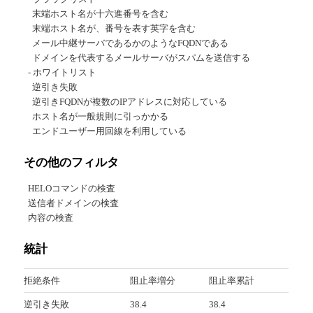
末端ホスト名が十六進番号を含む
末端ホスト名が、番号を表す英字を含む
メール中継サーバであるかのようなFQDNである
ドメインを代表するメールサーバがスパムを送信する
- ホワイトリスト
逆引き失敗
逆引きFQDNが複数のIPアドレスに対応している
ホスト名が一般規則に引っかかる
エンドユーザー用回線を利用している
その他のフィルタ
HELOコマンドの検査
送信者ドメインの検査
内容の検査
統計
拒絶条件
阻止率増分
阻止率累計
逆引き失敗
38.4
38.4