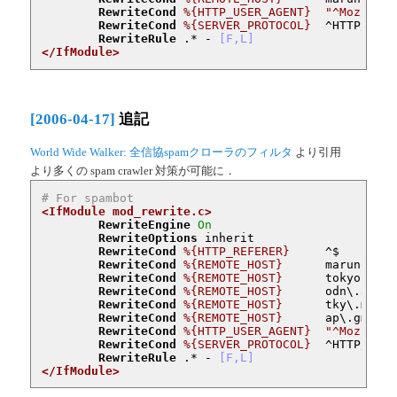
RewriteCond
%{HTTP_USER_AGENT}
"^Mozilla/
RewriteCond
%{SERVER_PROTOCOL}
  ^HTTP/1\.0$
RewriteRule
 .* -
 [F,L]
</IfModule>
[2006-04-17]
追記
World Wide Walker: 全信協spamクローラのフィルタ
より引用
より多くの spam crawler 対策が可能に．
# For spambot
<IfModule mod_rewrite.c>
RewriteEngine
On
RewriteOptions
 inherit

RewriteCond
%{HTTP_REFERER}
     ^$

RewriteCond
%{REMOTE_HOST}
      marunouchi
RewriteCond
%{REMOTE_HOST}
      tokyo-ip\.
RewriteCond
%{REMOTE_HOST}
      odn\.ad\.j
RewriteCond
%{REMOTE_HOST}
      tky\.mesh\
RewriteCond
%{REMOTE_HOST}
      ap\.gmo-ac
RewriteCond
%{HTTP_USER_AGENT}
"^Mozilla/
RewriteCond
%{SERVER_PROTOCOL}
  ^HTTP/1\.0$
RewriteRule
 .* -
 [F,L]
</IfModule>