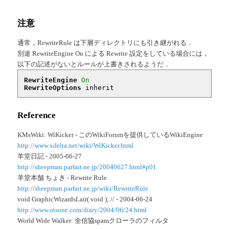
注意
通常，RewriteRule は下層ディレクトリにも引き継がれる．
別途 RewriteEngine On による Rewrite 設定をしている場合には，
以下の記述がないとルールが上書きされるようだ．
RewriteEngine
On
RewriteOptions
 inherit
Reference
KMsWiki: WiKicker - このWikiForumを提供しているWikiEngine
http://www.xdelta.net/wiki/WiKicker.html
羊堂日記 - 2005-06-27
http://sheepman.parfait.ne.jp/20040627.html#p01
羊堂本舗 ちょき - Rewrite Rule
http://sheepman.parfait.ne.jp/wiki/RewriteRule
void GraphicWizardsLair( void ); // - 2004-06-24
http://www.otsune.com/diary/2004/06/24.html
World Wide Walker: 全信協spamクローラのフィルタ