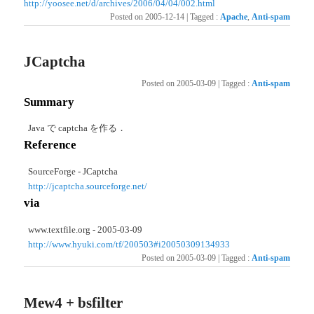
http://yoosee.net/d/archives/2006/04/04/002.html
Posted on
2005-12-14
|
Tagged
:
Apache
,
Anti-spam
JCaptcha
Posted on
2005-03-09
|
Tagged
:
Anti-spam
Summary
Java で captcha を作る．
Reference
SourceForge - JCaptcha
http://jcaptcha.sourceforge.net/
via
www.textfile.org - 2005-03-09
http://www.hyuki.com/tf/200503#i20050309134933
Posted on
2005-03-09
|
Tagged
:
Anti-spam
Mew4 + bsfilter