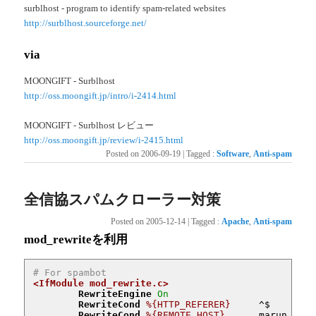
surblhost - program to identify spam-related websites
http://surblhost.sourceforge.net/
via
MOONGIFT - Surblhost
http://oss.moongift.jp/intro/i-2414.html
MOONGIFT - Surblhost レビュー
http://oss.moongift.jp/review/i-2415.html
Posted on
2006-09-19
|
Tagged
:
Software
,
Anti-spam
全信協スパムクローラー対策
Posted on
2005-12-14
|
Tagged
:
Apache
,
Anti-spam
mod_rewriteを利用
# For spambot
<IfModule mod_rewrite.c>
RewriteEngine
On
RewriteCond
%{HTTP_REFERER}
     ^$

RewriteCond
%{REMOTE_HOST}
      marunouchi