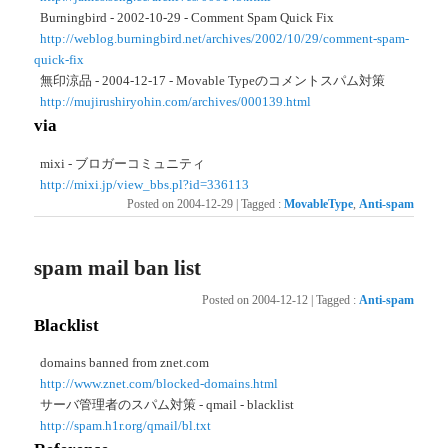
Burningbird - 2002-10-29 - Comment Spam Quick Fix
http://weblog.burningbird.net/archives/2002/10/29/comment-spam-
quick-fix
無印涼品 - 2004-12-17 - Movable Typeのコメントスパム対策
http://mujirushiryohin.com/archives/000139.html
via
mixi - ブロガーコミュニティ
http://mixi.jp/view_bbs.pl?id=336113
Posted on
2004-12-29
|
Tagged
:
MovableType
,
Anti-spam
spam mail ban list
Posted on
2004-12-12
|
Tagged
:
Anti-spam
Blacklist
domains banned from znet.com
http://www.znet.com/blocked-domains.html
サーバ管理者のスパム対策 - qmail - blacklist
http://spam.h1r.org/qmail/bl.txt