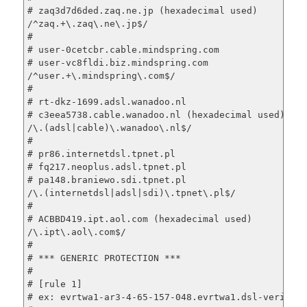
# zaq3d7d6ded.zaq.ne.jp (hexadecimal used)

/^zaq.+\.zaq\.ne\.jp$/                          450
#

# user-0cetcbr.cable.mindspring.com

# user-vc8fldi.biz.mindspring.com

/^user.+\.mindspring\.com$/                     450
#

# rt-dkz-1699.adsl.wanadoo.nl

# c3eea5738.cable.wanadoo.nl (hexadecimal used)

/\.(adsl|cable)\.wanadoo\.nl$/                  450
#

# pr86.internetdsl.tpnet.pl

# fq217.neoplus.adsl.tpnet.pl

# pa148.braniewo.sdi.tpnet.pl

/\.(internetdsl|adsl|sdi)\.tpnet\.pl$/          450
#

# ACBBD419.ipt.aol.com (hexadecimal used)

/\.ipt\.aol\.com$/                              450
#

# *** GENERIC PROTECTION ***

#

# [rule 1]

# ex: evrtwa1-ar3-4-65-157-048.evrtwa1.dsl-verizon.