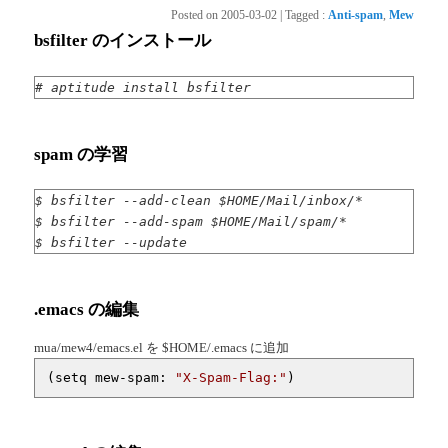
Posted on
2005-03-02
|
Tagged
:
Anti-spam
,
Mew
bsfilter のインストール
# aptitude install bsfilter
spam の学習
$ bsfilter --add-clean $HOME/Mail/inbox/*
$ bsfilter --add-spam $HOME/Mail/spam/*
$ bsfilter --update
.emacs の編集
mua/mew4/emacs.el を $HOME/.emacs に追加
(setq mew-spam: 
"X-Spam-Flag:"
)