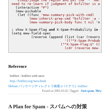
"study/judge the region and put the '*' mark onto
need to re-learn if judgment of bsfilter is wrong"
  (interactive 
"P"
)

  (mew-pickable

   (
let
 ((func 
'mew-summary-pick-with-cmd)

	 (mew-inherit-grep-cmd "bsfilter -a --list-spam"))

	 (mew-summary-pick-body func t nil '
nopatt
; show X-Spam-Flag 
and
 X-Spam-Probability 
in
 messa
(setq mew-field-spec

	  (reverse (append (list (car (reverse mew-field-spec)))

'(("^X-Spam-Probability
			 ("^X-Spam-Flag:$" t))

			   (cdr (reverse mew-fiel
Reference
bsfilter - bsfilter with mew
http://bsfilter.org/mew.html
Debian パッケージディレクトリ検索 (バイナリ) - bsfilter
Posted on
2005-03-02
|
Tagged
:
Anti-spam
,
Mew
A Plan for Spam - スパムへの対策