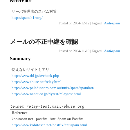
Reference
サーバ管理者のスパム対策
http://spam.h1r.org/
Posted on
2004-12-12
|
Tagged
:
Anti-spam
メールの不正中継を確認
Posted on
2004-11-19
|
Tagged
:
Anti-spam
Summary
使えないサイトもアリ
http://www.rbl.jp/svcheck.php
http://www.abuse.net/relay.html
http://www.paladincorp.com.au/unix/spam/spamlart/
http://www.nanet.co.jp/rlytest/relaytest.html
telnet relay-test.mail-abuse.org
- Reference
kobitosan.net - postfix - Anti Spam on Postfix
http://www.kobitosan.net/postfix/antispam.html