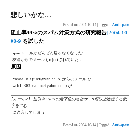
悲しいかな…
Posted on
2004-10-14
|
Tagged
:
Anti-spam
阻止率99%のスパム対策方式の研究報告
[2004-10-
08-9]
を試した
spamメールがぜんぜん届かなくなった!
友達からのメールもrejectされていた．
原因
Yahoo! BB (user@ybb.ne.jp) からのメールで
web10303.mail.mci.yahoo.co.jp が
[ルール2] 逆引きFQDNの最下位の名前が，5個以上連続する数
字を含む
に適合してしまう．
Posted on
2004-10-14
|
Tagged
:
Anti-spam