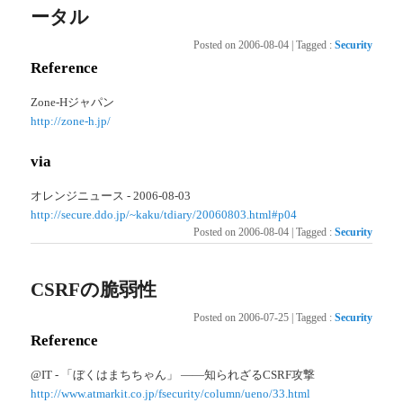
ータル
Posted on
2006-08-04
|
Tagged
:
Security
Reference
Zone-Hジャパン
http://zone-h.jp/
via
オレンジニュース - 2006-08-03
http://secure.ddo.jp/~kaku/tdiary/20060803.html#p04
Posted on
2006-08-04
|
Tagged
:
Security
CSRFの脆弱性
Posted on
2006-07-25
|
Tagged
:
Security
Reference
@IT - 「ぼくはまちちゃん」 ——知られざるCSRF攻撃
http://www.atmarkit.co.jp/fsecurity/column/ueno/33.html