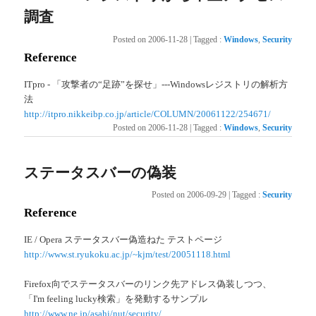
調査
Posted on
2006-11-28
|
Tagged
:
Windows
,
Security
Reference
ITpro - 「攻撃者の“足跡”を探せ」---Windowsレジストリの解析方
法
http://itpro.nikkeibp.co.jp/article/COLUMN/20061122/254671/
Posted on
2006-11-28
|
Tagged
:
Windows
,
Security
ステータスバーの偽装
Posted on
2006-09-29
|
Tagged
:
Security
Reference
IE / Opera ステータスバー偽造ねた テストページ
http://www.st.ryukoku.ac.jp/~kjm/test/20051118.html
Firefox向でステータスバーのリンク先アドレス偽装しつつ、
「I'm feeling lucky検索」を発動するサンプル
http://www.ne.jp/asahi/nut/security/