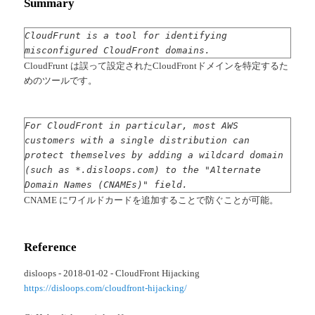
Summary
CloudFrunt is a tool for identifying
misconfigured CloudFront domains.
CloudFrunt は誤って設定されたCloudFrontドメインを特定するた
めのツールです。
For CloudFront in particular, most AWS
customers with a single distribution can
protect themselves by adding a wildcard domain
(such as *.disloops.com) to the "Alternate
Domain Names (CNAMEs)" field.
CNAME にワイルドカードを追加することで防ぐことが可能。
Reference
disloops - 2018-01-02 - CloudFront Hijacking
https://disloops.com/cloudfront-hijacking/