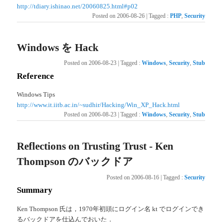
http://tdiary.ishinao.net/20060825.html#p02
Posted on
2006-08-26
|
Tagged
:
PHP
,
Security
Windows を Hack
Posted on
2006-08-23
|
Tagged
:
Windows
,
Security
,
Stub
Reference
Windows Tips
http://www.it.iitb.ac.in/~sudhir/Hacking/Win_XP_Hack.html
Posted on
2006-08-23
|
Tagged
:
Windows
,
Security
,
Stub
Reflections on Trusting Trust - Ken
Thompson のバックドア
Posted on
2006-08-16
|
Tagged
:
Security
Summary
Ken Thompson 氏は，1970年初頭にログイン名 kt でログインでき
るバックドアを仕込んでおいた．