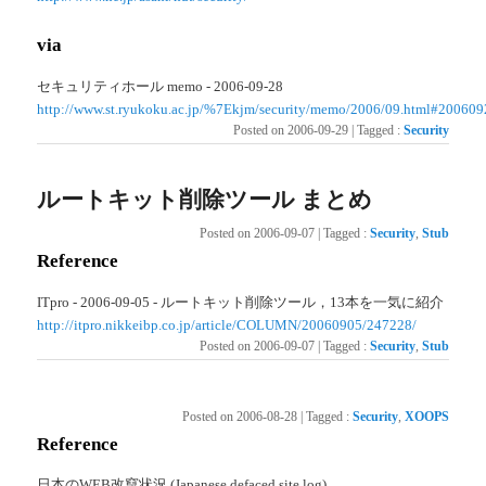
via
セキュリティホール memo - 2006-09-28
http://www.st.ryukoku.ac.jp/%7Ekjm/security/memo/2006/09.html#200609
Posted on
2006-09-29
|
Tagged
:
Security
ルートキット削除ツール まとめ
Posted on
2006-09-07
|
Tagged
:
Security
,
Stub
Reference
ITpro - 2006-09-05 - ルートキット削除ツール，13本を一気に紹介
http://itpro.nikkeibp.co.jp/article/COLUMN/20060905/247228/
Posted on
2006-09-07
|
Tagged
:
Security
,
Stub
Posted on
2006-08-28
|
Tagged
:
Security
,
XOOPS
Reference
日本のWEB改竄状況 (Japanese defaced site log)