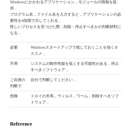
Windowsにかかわるアプリケーション，モジュールの情報を提
供．
プログラム名，ファイル名を入力すると，アプリケーションの必
要性を4段階で示してくれる．
怪しいプロセスを見つけた際，削除・停止すべきかの判断材料に
なる．
必要
Windowsスタートアップで残しておくことを強くオ
ススメ．
不用
システムの動作性能を低くする可能性がある．停止
すべきソフトウェア．
ご自身の
自分で判断してください．
判断で
危険
トロイの木馬，ウィルス，ワーム．削除すべきソフ
トウェア．
Reference