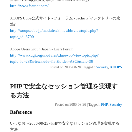
http://www.fearoot.com/
XOOPS Cube公式サイト - フォーラム - cache ディレクトリへの攻
撃?
http://xoopscube.jp/modules/xhnewbb/viewtopic.php?
topic_id=3700
Xoops Users Group Japan - Users Forum
http://www.xugj.org/modules/xhnewbb/viewtopic.php?
topic_id=23&viewmode=flat&order=ASC&start=30
Posted on
2006-08-28
|
Tagged
:
Security
,
XOOPS
PHPで安全なセッション管理を実現す
る方法
Posted on
2006-08-26
|
Tagged
:
PHP
,
Security
Reference
いしなお! - 2006-08-25 - PHPで安全なセッション管理を実現する
方法