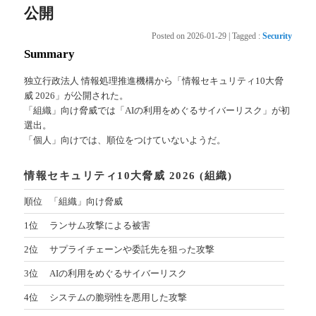
公開
Posted on
2026-01-29
|
Tagged
:
Security
Summary
独立行政法人 情報処理推進機構から「情報セキュリティ10大脅
威 2026」が公開された。
「組織」向け脅威では「AIの利用をめぐるサイバーリスク」が初
選出。
「個人」向けでは、順位をつけていないようだ。
情報セキュリティ10大脅威 2026 (組織)
順位
「組織」向け脅威
1位
ランサム攻撃による被害
2位
サプライチェーンや委託先を狙った攻撃
3位
AIの利用をめぐるサイバーリスク
4位
システムの脆弱性を悪用した攻撃