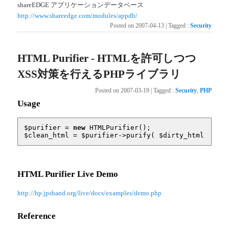
shareEDGE アプリケーションデータベース
http://www.shareedge.com/modules/appdb/
Posted on
2007-04-13
|
Tagged
:
Security
HTML Purifier - HTMLを許可しつつ
XSS対策を行えるPHPライブラリ
Posted on
2007-03-19
|
Tagged
:
Security
,
PHP
Usage
$purifier
 = 
new
$clean_html
 = 
$purifier
->purify( 
$dirty_html
 );
HTML Purifier Live Demo
http://hp.jpsband.org/live/docs/examples/demo.php
Reference