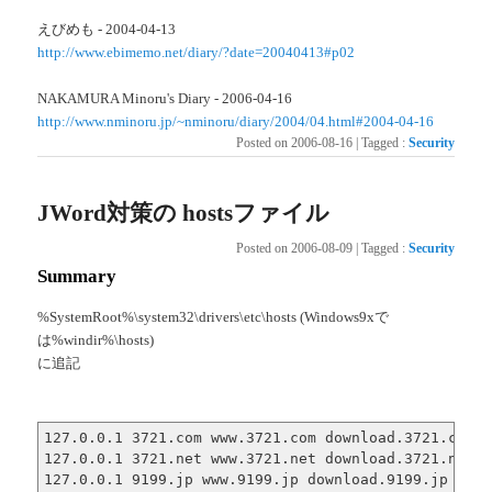
えびめも - 2004-04-13
http://www.ebimemo.net/diary/?date=20040413#p02
NAKAMURA Minoru's Diary - 2006-04-16
http://www.nminoru.jp/~nminoru/diary/2004/04.html#2004-04-16
Posted on
2006-08-16
|
Tagged
:
Security
JWord対策の hostsファイル
Posted on
2006-08-09
|
Tagged
:
Security
Summary
%SystemRoot%\system32\drivers\etc\hosts (Windows9xで
は%windir%\hosts)
に追記
127.0.0.1 3721.com www.3721.com download.3721.com d
127.0.0.1 3721.net www.3721.net download.3721.net d
127.0.0.1 9199.jp www.9199.jp download.9199.jp dl.9