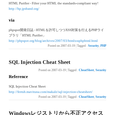
HTML Purifier - Filter your HTML the standards-compliant way!
http://hp.jpsband.org/
via
phpspot開発日誌 - HTMLを許可しつつXSS対策を行えるPHPライ
ブラリ「HTML Purifier」
http://phpspot.org/blog/archives/2007/03/htmlxssphphtml.html
Posted on
2007-03-19
|
Tagged
:
Security
,
PHP
SQL Injection Cheat Sheet
Posted on
2007-03-19
|
Tagged
:
CheatSheet
,
Security
Reference
SQL Injection Cheat Sheet
http://ferruh.mavituna.com/makale/sql-injection-cheatsheet/
Posted on
2007-03-19
|
Tagged
:
CheatSheet
,
Security
Windowsレジストリから不正アクセス