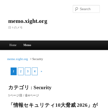
Searc
memo.xight.org
日々のメモ
Main menu
Home
Memo
Skip to primary content
Skip to secondary content
memo.xight.org
Security
1
»
2
3
4
カテゴリ : Security
1ページ目 / 全4ページ
「情報セキュリティ10大脅威 2026」が