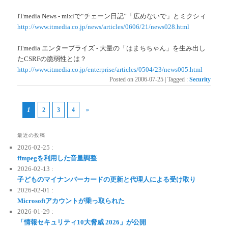
ITmedia News - mixiで“チェーン日記”「広めないで」とミクシィ
http://www.itmedia.co.jp/news/articles/0606/21/news028.html
ITmedia エンタープライズ - 大量の「はまちちゃん」を生み出し
たCSRFの脆弱性とは？
http://www.itmedia.co.jp/enterprise/articles/0504/23/news005.html
Posted on
2006-07-25
|
Tagged
:
Security
1
»
2
3
4
最近の投稿
2026-02-25 :
ffmpegを利用した音量調整
2026-02-13 :
子どものマイナンバーカードの更新と代理人による受け取り
2026-02-01 :
Microsoftアカウントが乗っ取られた
2026-01-29 :
「情報セキュリティ10大脅威 2026」が公開