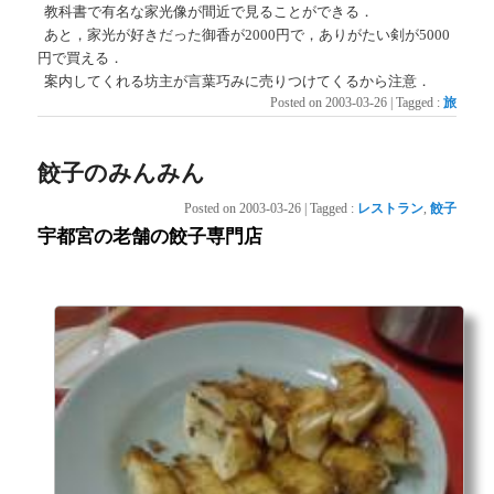
教科書で有名な家光像が間近で見ることができる．
あと，家光が好きだった御香が2000円で，ありがたい剣が5000
円で買える．
案内してくれる坊主が言葉巧みに売りつけてくるから注意．
Posted on
2003-03-26
|
Tagged
:
旅
餃子のみんみん
Posted on
2003-03-26
|
Tagged
:
レストラン
,
餃子
宇都宮の老舗の餃子専門店