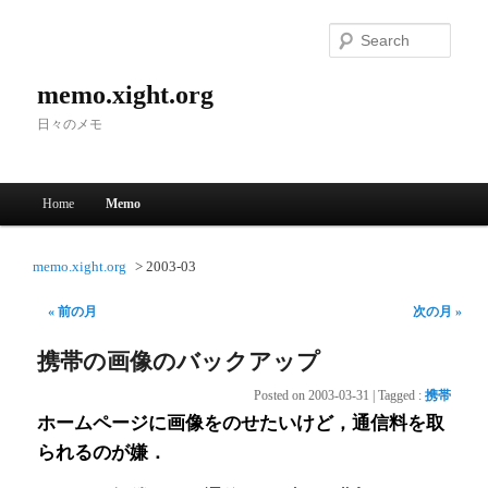
Searc
memo.xight.org
日々のメモ
Main menu
Home
Memo
Skip to primary content
Skip to secondary content
memo.xight.org
2003-03
« 前の月
次の月 »
携帯の画像のバックアップ
Posted on
2003-03-31
|
Tagged
:
携帯
ホームページに画像をのせたいけど，通信料を取
られるのが嫌．