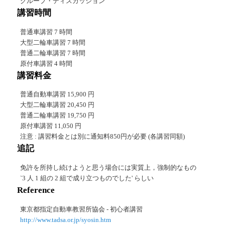
グループ・ディスカッション
講習時間
普通車講習 7 時間
大型二輪車講習 7 時間
普通二輪車講習 7 時間
原付車講習 4 時間
講習料金
普通自動車講習 15,900 円
大型二輪車講習 20,450 円
普通二輪車講習 19,750 円
原付車講習 11,050 円
注意 : 講習料金とは別に通知料850円が必要 (各講習同額)
追記
免許を所持し続けようと思う場合には実質上，強制的なもの
`3 人 1 組の 2 組で成り立つものでした' らしい
Reference
東京都指定自動車教習所協会 - 初心者講習
http://www.tadsa.or.jp/syosin.htm