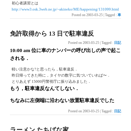
初心者講習とは
http://www3.osk.3web.ne.jp/~akineko/ME/happening/131099.html
Posted on
2003-03-25
|
Tagged
:
車
免許取得から 13 日で駐車違反
Posted on
2003-03-25
|
Tagged
:
日記
10:00 am 位に車のナンバーの呼び出しの声で起こ
される．
軽い注意かな?と思ったら，駐車違反．
昨日帰ってきた時に，タイヤの数字に気づいていれば〜．
とりあえず 15000円警視庁に振り込みました．
もう，駐車違反なんてしない．
ちなみに左側端に沿わない放置駐車違反でした
Posted on
2003-03-25
|
Tagged
:
日記
ラーメン たちばな家