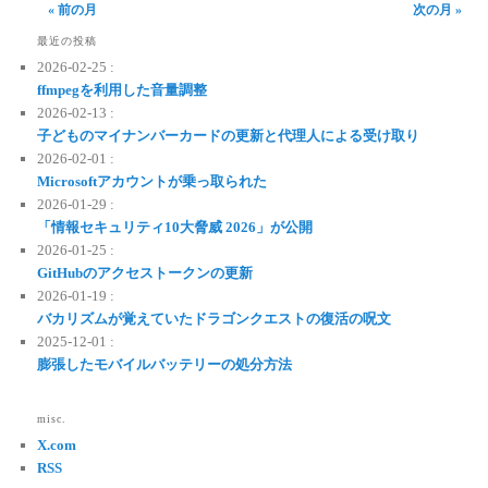
« 前の月
次の月 »
最近の投稿
2026-02-25 :
ffmpegを利用した音量調整
2026-02-13 :
子どものマイナンバーカードの更新と代理人による受け取り
2026-02-01 :
Microsoftアカウントが乗っ取られた
2026-01-29 :
「情報セキュリティ10大脅威 2026」が公開
2026-01-25 :
GitHubのアクセストークンの更新
2026-01-19 :
バカリズムが覚えていたドラゴンクエストの復活の呪文
2025-12-01 :
膨張したモバイルバッテリーの処分方法
misc.
X.com
RSS