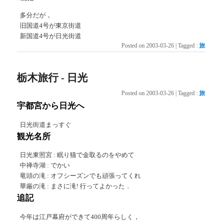
多分だが，
旧国道4号が東京街道
新国道4号が日光街道
Posted on
2003-03-26
|
Tagged
:
旅
栃木旅行 - 日光
Posted on
2003-03-26
|
Tagged
:
旅
宇都宮から日光へ
日光街道まっすぐ
観光名所
日光東照宮 : 眠り猫で金取るのをやめて
中禅寺湖 : でかい
竜頭の滝 : オフシーズンでも頑張ってくれ
華厳の滝 : まさに滝! 行ってよかった．
追記
今年は江戸幕府ができて400周年らしく，