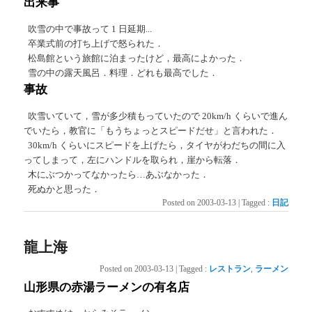
出来事
吹雪の中で事故って 1 日延期...
卒業式前の打ち上げで怒られた．
松島館という旅館に泊まったけど，最高によかった．
雪の中の露天風呂．料理．どれも最高でした．
事故
吹雪いていて，雪が多少積もっていたので 20km/h くらいで進ん
でいたら，教官に「もうちょっとスピードだせ」と言われた．
30km/h くらいにスピードを上げたら，タイヤがわだちの間に入
ってしまって，左にハンドルを取られ，崖から転落．
木にぶつかってなかったら…あぶなかった．
死ぬかと思った．
Posted on
2003-03-13
|
Tagged
:
日記
龍上海
Posted on
2003-03-13
|
Tagged
:
レストラン
,
ラーメン
山形県の赤湯ラーメンの有名店