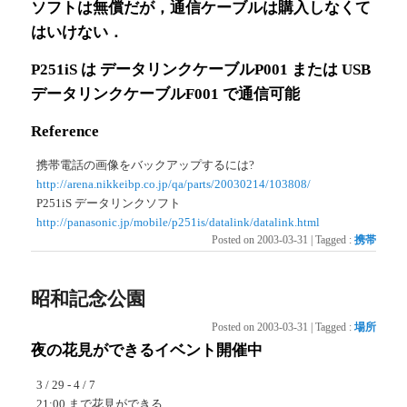
ソフトは無償だが，通信ケーブルは購入しなくて
はいけない．
P251iS は データリンクケーブルP001 または USB
データリンクケーブルF001 で通信可能
Reference
携帯電話の画像をバックアップするには?
http://arena.nikkeibp.co.jp/qa/parts/20030214/103808/
P251iS データリンクソフト
http://panasonic.jp/mobile/p251is/datalink/datalink.html
Posted on
2003-03-31
|
Tagged
:
携帯
昭和記念公園
Posted on
2003-03-31
|
Tagged
:
場所
夜の花見ができるイベント開催中
3 / 29 - 4 / 7
21:00 まで花見ができる