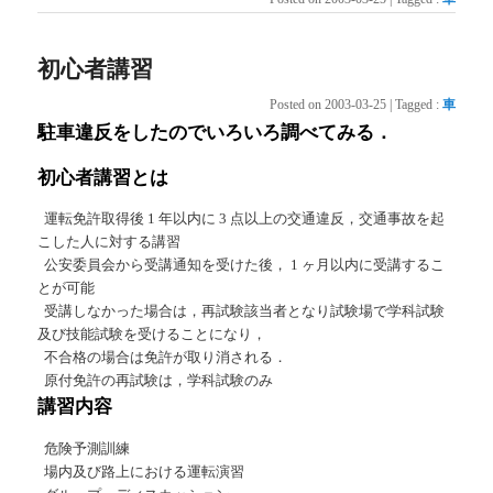
初心者講習
Posted on
2003-03-25
|
Tagged
:
車
駐車違反をしたのでいろいろ調べてみる．
初心者講習とは
運転免許取得後 1 年以内に 3 点以上の交通違反，交通事故を起
こした人に対する講習
公安委員会から受講通知を受けた後， 1 ヶ月以内に受講するこ
とが可能
受講しなかった場合は，再試験該当者となり試験場で学科試験
及び技能試験を受けることになり，
不合格の場合は免許が取り消される．
原付免許の再試験は，学科試験のみ
講習内容
危険予測訓練
場内及び路上における運転演習