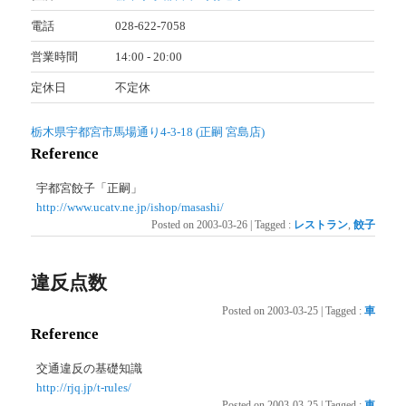
電話
028-622-7058
営業時間
14:00 - 20:00
定休日
不定休
栃木県宇都宮市馬場通り4-3-18 (正嗣 宮島店)
Reference
宇都宮餃子「正嗣」
http://www.ucatv.ne.jp/ishop/masashi/
Posted on
2003-03-26
|
Tagged
:
レストラン
,
餃子
違反点数
Posted on
2003-03-25
|
Tagged
:
車
Reference
交通違反の基礎知識
http://rjq.jp/t-rules/
Posted on
2003-03-25
|
Tagged
:
車