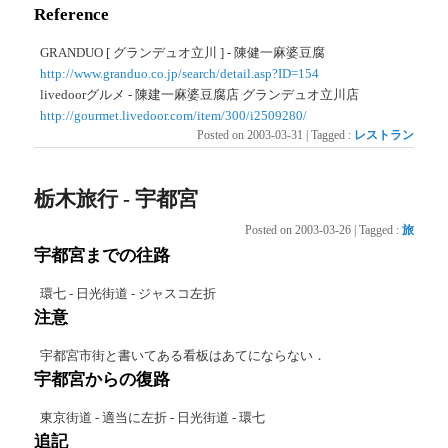
Reference
GRANDUO [ グランデュオ立川 ] - 陳健一麻婆豆腐
http://www.granduo.co.jp/search/detail.asp?ID=154
livedoorグルメ - 陳建一麻婆豆腐店 グランデュオ立川店
http://gourmet.livedoor.com/item/300/i2509280/
Posted on
2003-03-31
|
Tagged
:
レストラン
栃木旅行 - 宇都宮
Posted on
2003-03-26
|
Tagged
:
旅
宇都宮までの往路
環七 - 日光街道 - ジャスコ左折
注意
宇都宮市街と書いてある看板はあてにならない．
宇都宮からの復路
東京街道 - 適当に左折 - 日光街道 - 環七
追記