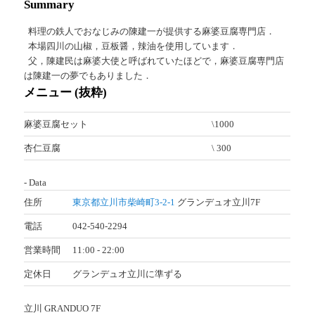
Summary
料理の鉄人でおなじみの陳建一が提供する麻婆豆腐専門店．
本場四川の山椒，豆板醤，辣油を使用しています．
父，陳建民は麻婆大使と呼ばれていたほどで，麻婆豆腐専門店
は陳建一の夢でもありました．
メニュー (抜粋)
麻婆豆腐セット
\1000
杏仁豆腐
\ 300
- Data
住所
東京都立川市柴崎町3-2-1
グランデュオ立川7F
電話
042-540-2294
営業時間
11:00 - 22:00
定休日
グランデュオ立川に準ずる
立川 GRANDUO 7F