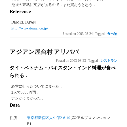
池袋の東武に支店があるので，また買おうと思う．
Reference
DEMEL JAPAN
http://www.demel.co.jp/
Posted on
2003-03-24
|
Tagged
:
食べ物
アジアン屋台村 アリババ
Posted on
2003-03-23
|
Tagged
:
レストラン
タイ・ベトナム・パキスタン・インド料理が食べ
られる．
経堂に行ったついでに食べた．
2人で5000円弱．
ナンがうまかった．
Data
住所
東京都新宿区大久保2-6-10
第2アルプスマンション
B1