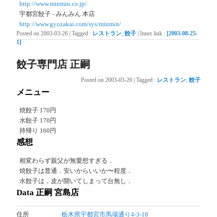
http://www.minmin.co.jp/
宇都宮餃子 - みんみん 本店
http://www.gyozakai.com/sys/minmin/
Posted on
2003-03-26
|
Tagged
:
レストラン
,
餃子
|
Inner link
:
[2003-08-25-
1]
餃子専門店 正嗣
Posted on
2003-03-26
|
Tagged
:
レストラン
,
餃子
メニュー
焼餃子 170円
水餃子 170円
持帰り 160円
感想
相変わらず親父が無愛想すぎる．
焼餃子は普通．安いからいいか〜程度．
水餃子は，皮が開いてしまって台無し．
Data 正嗣 宮島店
住所
栃木県宇都宮市馬場通り4-3-18