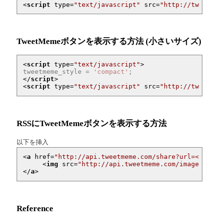
<
script
type
=
"text/javascript"
src
=
"http://tweetme
TweetMemeボタンを表示する方法 (小さいサイズ)
<
script
type
=
"text/javascript"
>
tweetmeme_style = 
'compact'
</
script
>
<
script
type
=
"text/javascript"
src
=
"http://tweetme
RSSにTweetMemeボタンを表示する方法
以下を挿入
<
a
href
=
"http://api.tweetmeme.com/share?url=<url>"
<
img
src
=
"http://api.tweetmeme.com/imagebutto
</
a
>
Reference