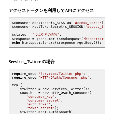
アクセストークンを利用してAPIにアクセス
$consumer
->setToken(
$_SESSION
[
'access_token'
$consumer
->setTokenSecret(
$_SESSION
[
'access_token_
$status
 = 
'つぶやきの内容'
$response
 = 
$consumer
->sendRequest(
"https://twitte
echo
 htmlspecialchars(
$response
->getBody());
Services_Twitter の場合
require_once
'Services/Twitter.php'
require_once
'HTTP/OAuth/Consumer.php'
;

try
 {

$twitter
 = 
new
 Services_Twitter();

$oauth
   = 
new
 HTTP_OAuth_Consumer(

'consumer_key'
,

'consumer_secret'
,

'auth_token'
,

'token_secret'
);

$twitter
->setOAuth(
$oauth
);
