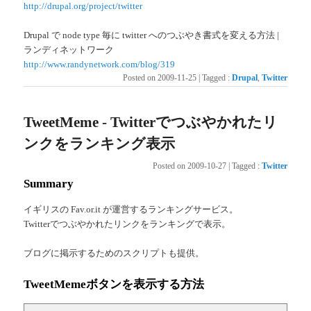
http://drupal.org/project/twitter
Drupal で node type 毎に twitter へのつぶやき書式を変える方法 |
ランディネットワーク
http://www.randynetwork.com/blog/319
Posted on
2009-11-25
|
Tagged
:
Drupal
,
Twitter
TweetMeme - Twitterでつぶやかれたリ
ンクをランキング表示
Posted on
2009-10-27
|
Tagged
:
Twitter
Summary
イギリスの Fav.or.it が運営するランキングサービス。
Twitterでつぶやかれたリンクをランキングで表示。
ブログに掲示するためのスクリプトも提供。
TweetMemeボタンを表示する方法