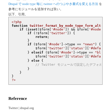
Drupal で node type 毎に twitter へのつぶやき書式を変える方法
を
参考にモジュールを追加すれば良い。
以下、引用。
<?php
function
twitter_format_by_node_type_form_alter
(&
$
if
 (
isset
(
$form
[
'#node'
]) && 
$form
[
'#node'
]->t
if
 (!
$form
[
'twitter'
]) {

return
;

        }

if
 (
$form
[
'#node'
]->type == 
"news"
) {

$form
[
'twitter'
][
'status'
][
'#default_v
        } 
elseif
 (
$form
[
'#node'
]->type == 
"blog"
) 
$form
[
'twitter'
][
'status'
][
'#default_v
        } 
else
 {

// Twitter モジュールで設定したデフォルトフ
        }

    }

?>
Reference
Twitter | drupal.org