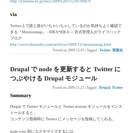
http://d.hatena.ne.jp/dacs/20091203/1259769876
via
Twitter上で誰と誰がいちゃいちゃしているのか気持ちよく確認で
きる『Mentionmap』 - IDEA*IDEA ～ 百式管理人のライフハック
ブログ
http://www.ideaxidea.com/archives/2009/12/mentionmap.html
Posted on
2009-12-03
|
Tagged
:
Twitter
,
視覚化
Drupal で node を更新すると Twitter に
つぶやける Drupal モジュール
Posted on
2009-11-25
|
Tagged
:
Drupal
,
Twitter
Summary
Drupal で Twitter モジュールと Twitter actions モジュールをインス
トールすると、
コンテンツ投稿時に Twitter にメッセージを投稿してくれる。
node type 別にカスタマイズするには、