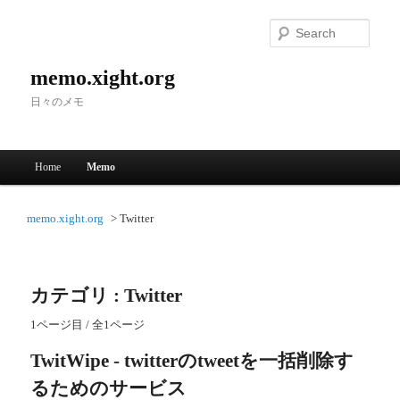
Searc
memo.xight.org
日々のメモ
Main menu
Home
Memo
Skip to primary content
Skip to secondary content
memo.xight.org
Twitter
カテゴリ : Twitter
1ページ目 / 全1ページ
TwitWipe - twitterのtweetを一括削除す
るためのサービス