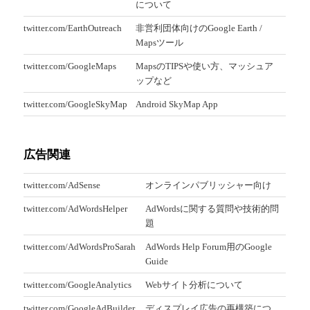
について
twitter.com/EarthOutreach
非営利団体向けのGoogle Earth /
Mapsツール
twitter.com/GoogleMaps
MapsのTIPSや使い方、マッシュア
ップなど
twitter.com/GoogleSkyMap
Android SkyMap App
広告関連
twitter.com/AdSense
オンラインパブリッシャー向け
twitter.com/AdWordsHelper
AdWordsに関する質問や技術的問
題
twitter.com/AdWordsProSarah
AdWords Help Forum用のGoogle
Guide
twitter.com/GoogleAnalytics
Webサイト分析について
twitter.com/GoogleAdBuilder
ディスプレイ広告の再構築につ