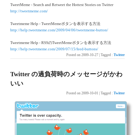
TweetMeme - Search and Retweet the Hottest Stories on Twitter
http://tweetmeme.com/
Tweetmeme Help - TweetMemeボタンを表示する方法
http://help.tweetmeme.com/2009/04/06/tweetmeme-button/
Tweetmeme Help - RSSのTweetMemeボタンを表示する方法
http://help.tweetmeme.com/2009/07/15/feed-buttons/
Posted on
2009-10-27
|
Tagged
:
Twitter
Twitter の過負荷時のメッセージがかわ
いい
Posted on
2009-10-01
|
Tagged
:
Twitter