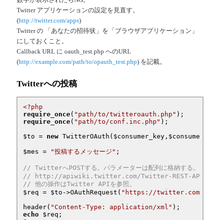
Twitter アプリケーションの設定を見直す。
(
http://twitter.com/apps
)
Twitter の 「あなたの招待状」を「ブラウザアプリケーション」
にしておくこと。
Callback URL に oauth_test.php へのURL
(
http://example.com/path/to/opauth_test.php
) を記載。
Twitterへの投稿
<?php
require_once
(
"path/to/twitteroauth.php"
require_once
(
"path/to/conf.inc.php"
);

$to
 = 
new
 TwitterOAuth(
$consumer_key
,
$consumer_sec
$mes
 = 
"投稿するメッセージ"
;

// TwitterへPOSTする。パラメーターは配列に格納する。
// http://apiwiki.twitter.com/Twitter-REST-API-Met
// 他の操作はTwitter APIを参照。
$req
 = 
$to
->OAuthRequest(
"https://twitter.com/stat
header(
"Content-Type: application/xml"
echo
$req