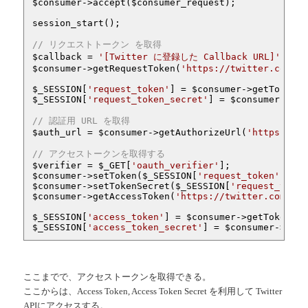
$consumer
->accept(
$consumer_request
);

session_start();

// リクエストトークン を取得
$callback
 = 
'[Twitter に登録した Callback URL]'
$consumer
->getRequestToken(
'https://twitter.com/oa
$_SESSION
[
'request_token'
] = 
$consumer
$_SESSION
[
'request_token_secret'
] = 
$consumer
->get
// 認証用 URL を取得
$auth_url
 = 
$consumer
->getAuthorizeUrl(
'https://tw
// アクセストークンを取得する
$verifier
 = 
$_GET
[
'oauth_verifier'
$consumer
->setToken(
$_SESSION
[
'request_token'
$consumer
->setTokenSecret(
$_SESSION
[
'request_token
$consumer
->getAccessToken(
'https://twitter.com/oau
$_SESSION
[
'access_token'
] = 
$consumer
$_SESSION
[
'access_token_secret'
] = 
$consumer
->getT
ここまでで、アクセストークンを取得できる。
ここからは、Access Token, Access Token Secret を利用して Twitter
APIにアクセスする。