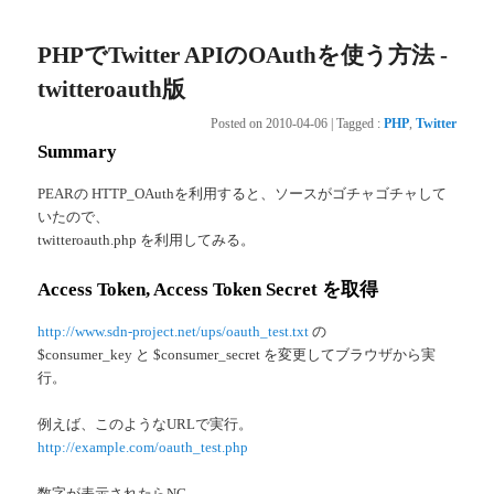
PHPでTwitter APIのOAuthを使う方法 -
twitteroauth版
Posted on
2010-04-06
|
Tagged
:
PHP
,
Twitter
Summary
PEARの HTTP_OAuthを利用すると、ソースがゴチャゴチャして
いたので、
twitteroauth.php を利用してみる。
Access Token, Access Token Secret を取得
http://www.sdn-project.net/ups/oauth_test.txt
の
$consumer_key と $consumer_secret を変更してブラウザから実
行。
例えば、このようなURLで実行。
http://example.com/oauth_test.php
数字が表示されたらNG。