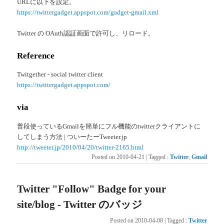
URLに以下を設定。
https://twittergadget.appspot.com/gadget-gmail.xml
Twitter の OAuth認証画面で許可し、リロード。
Reference
Twitgether - social twitter client
https://twittergadget.appspot.com/
via
普段使っているGmailを簡単にフル機能のtwitterクライアントに
してしまう方法 | ついーたーTweeter.jp
http://tweeter.jp/2010/04/20/twitter-2165.html
Posted on
2010-04-21
|
Tagged
:
Twitter
,
Gmail
Twitter "Follow" Badge for your
site/blog - Twitter のバッジ
Posted on
2010-04-08
|
Tagged
:
Twitter