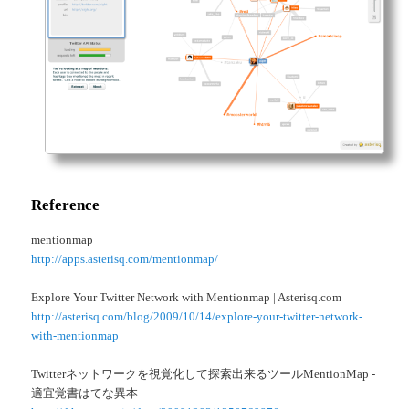
Reference
mentionmap
http://apps.asterisq.com/mentionmap/
Explore Your Twitter Network with Mentionmap | Asterisq.com
http://asterisq.com/blog/2009/10/14/explore-your-twitter-network-
with-mentionmap
Twitterネットワークを視覚化して探索出来るツールMentionMap -
適宜覚書はてな異本