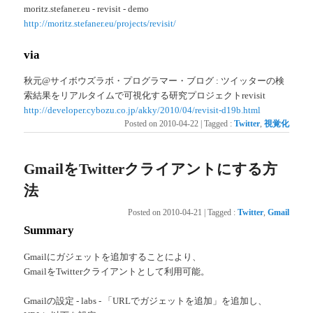
moritz.stefaner.eu - revisit - demo
http://moritz.stefaner.eu/projects/revisit/
via
秋元@サイボウズラボ・プログラマー・ブログ : ツイッターの検
索結果をリアルタイムで可視化する研究プロジェクトrevisit
http://developer.cybozu.co.jp/akky/2010/04/revisit-d19b.html
Posted on
2010-04-22
|
Tagged
:
Twitter
,
視覚化
GmailをTwitterクライアントにする方
法
Posted on
2010-04-21
|
Tagged
:
Twitter
,
Gmail
Summary
Gmailにガジェットを追加することにより、
GmailをTwitterクライアントとして利用可能。
Gmailの設定 - labs - 「URLでガジェットを追加」を追加し、