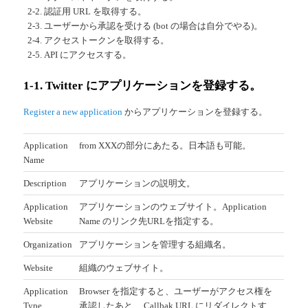
2-2. 認証用 URL を取得する。
2-3. ユーザーから承認を受ける (bot の場合は自分でやる)。
2-4. アクセストークンを取得する。
2-5. API にアクセスする。
1-1. Twitter にアプリケーションを登録する。
Register a new application
からアプリケーションを登録する。
Application
from XXXの部分にあたる。日本語も可能。
Name
Description
アプリケーションの説明文。
Application
アプリケーションのウェブサイト。Application
Website
Name のリンク先URLを指定する。
Organization
アプリケーションを管理する組織名。
Website
組織のウェブサイト。
Application
Browser を指定すると、ユーザーがアクセス権を
Type
承認したあと、 Callbak URL にリダイレクトす