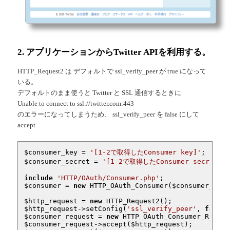
2. アプリケーションからTwitter APIを利用する。
HTTP_Request2 は デフォルトで ssl_verify_peer が true になって
いる。
デフォルトのまま使うと Twitter と SSL 通信するときに
Unable to connect to ssl://twitter.com:443
のエラーになってしまうため、 ssl_verify_peer を false にして
accept
$consumer_key
 = 
'[1-2で取得したConsumer key]'
$consumer_secret
 = 
'[1-2で取得したConsumer secret]'
;

include
'HTTP/OAuth/Consumer.php'
$consumer
 = 
new
 HTTP_OAuth_Consumer(
$consumer_key
,
$http_request
 = 
new
$http_request
->setConfig(
'ssl_verify_peer'
, 
false
$consumer_request
 = 
new
$consumer_request
->accept(
$http_request