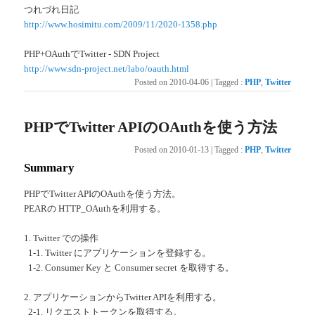
つれづれ日記
http://www.hosimitu.com/2009/11/2020-1358.php
PHP+OAuthでTwitter - SDN Project
http://www.sdn-project.net/labo/oauth.html
Posted on
2010-04-06
|
Tagged
:
PHP
,
Twitter
PHPでTwitter APIのOAuthを使う方法
Posted on
2010-01-13
|
Tagged
:
PHP
,
Twitter
Summary
PHPでTwitter APIのOAuthを使う方法。
PEARの HTTP_OAuthを利用する。
1. Twitter での操作
1-1. Twitter にアプリケーションを登録する。
1-2. Consumer Key と Consumer secret を取得する。
2. アプリケーションからTwitter APIを利用する。
2-1. リクエストトークンを取得する。