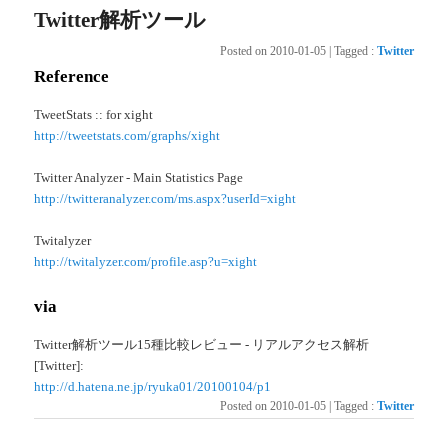
Twitter解析ツール
Posted on
2010-01-05
|
Tagged
:
Twitter
Reference
TweetStats :: for xight
http://tweetstats.com/graphs/xight
Twitter Analyzer - Main Statistics Page
http://twitteranalyzer.com/ms.aspx?userId=xight
Twitalyzer
http://twitalyzer.com/profile.asp?u=xight
via
Twitter解析ツール15種比較レビュー - リアルアクセス解析
[Twitter]:
http://d.hatena.ne.jp/ryuka01/20100104/p1
Posted on
2010-01-05
|
Tagged
:
Twitter