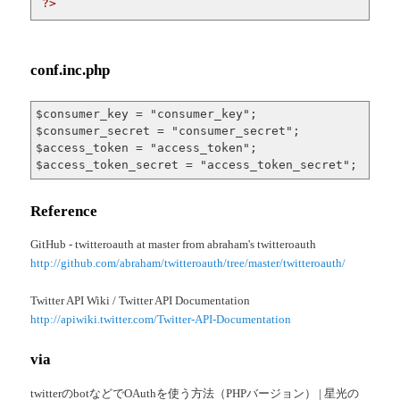
?>
conf.inc.php
$consumer_key = "consumer_key";

$consumer_secret = "consumer_secret";

$access_token = "access_token";

$access_token_secret = "access_token_secret";
Reference
GitHub - twitteroauth at master from abraham's twitteroauth
http://github.com/abraham/twitteroauth/tree/master/twitteroauth/
Twitter API Wiki / Twitter API Documentation
http://apiwiki.twitter.com/Twitter-API-Documentation
via
twitterのbotなどでOAuthを使う方法（PHPバージョン） | 星光の