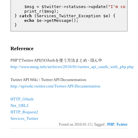
$msg
 = 
$twitter
->statuses->update(
"I'm coding 
    print_r(
$msg
);

} 
catch
 (Services_Twitter_Exception 
$e
) {

echo
$e
->getMessage();

}
Reference
PHPでTwitter APIのOAuthを使う方法まとめ - 頭ん中
http://www.msng.info/archives/2010/01/twitter_api_oauth_with_php.php
Twitter API Wiki / Twitter API Documentation
http://apiwiki.twitter.com/Twitter-API-Documentation
HTTP_OAuth
Net_URL2
HTTP_Request2
Services_Twitter
Posted on
2010-01-13
|
Tagged
:
PHP
,
Twitter