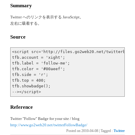
Summary
Twitter へのリンクを表示する JavaScript。
左右に吸着する。
Source
<script src='http://files.go2web20.net/twitterbadge
tfb.account = 'xight';

tfb.label = 'follow-me';

tfb.color = '#00aeef';

tfb.side = 'r';

tfb.top = 400;

tfb.showbadge();

--></script>
Reference
Twitter "Follow" Badge for your site / blog
http://www.go2web20.net/twitterFollowBadge/
Posted on
2010-04-08
|
Tagged
:
Twitter