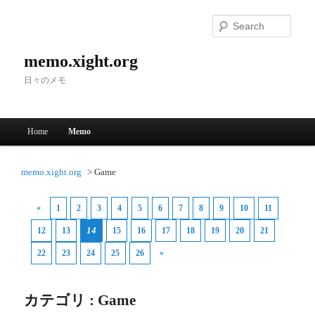
Searc
memo.xight.org
日々のメモ
Main menu
Home
Memo
Skip to primary content
Skip to secondary content
memo.xight.org
Game
«
1
2
3
4
5
6
7
8
9
10
11
14
12
13
15
16
17
18
19
20
21
»
22
23
24
25
26
カテゴリ : Game