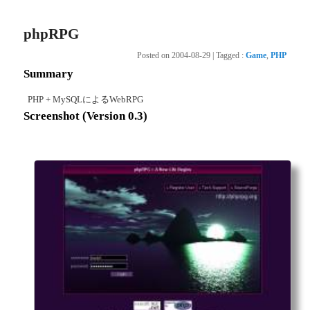
phpRPG
Posted on
2004-08-29
|
Tagged
:
Game
,
PHP
Summary
PHP + MySQLによるWebRPG
Screenshot (Version 0.3)