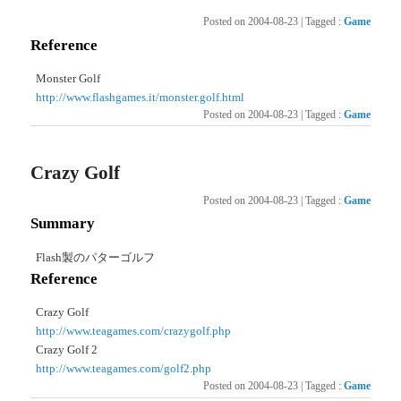
Posted on
2004-08-23
|
Tagged
:
Game
Reference
Monster Golf
http://www.flashgames.it/monster.golf.html
Posted on
2004-08-23
|
Tagged
:
Game
Crazy Golf
Posted on
2004-08-23
|
Tagged
:
Game
Summary
Flash製のパターゴルフ
Reference
Crazy Golf
http://www.teagames.com/crazygolf.php
Crazy Golf 2
http://www.teagames.com/golf2.php
Posted on
2004-08-23
|
Tagged
:
Game