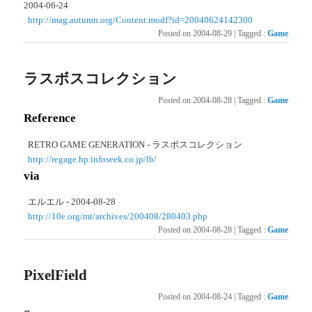
2004-06-24
http://mag.autumn.org/Content.modf?id=20040624142300
Posted on
2004-08-29
|
Tagged
:
Game
ラスボスコレクション
Posted on
2004-08-28
|
Tagged
:
Game
Reference
RETRO GAME GENERATION - ラスボスコレクション
http://regage.hp.infoseek.co.jp/lb/
via
エルエル - 2004-08-28
http://10e.org/mt/archives/200408/280403.php
Posted on
2004-08-28
|
Tagged
:
Game
PixelField
Posted on
2004-08-24
|
Tagged
:
Game