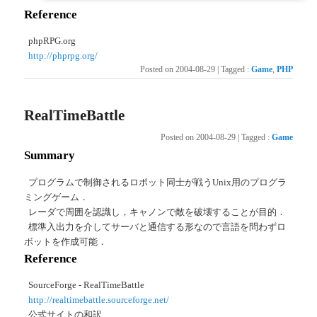
Reference
phpRPG.org
http://phprpg.org/
Posted on
2004-08-29
|
Tagged
:
Game
,
PHP
RealTimeBattle
Posted on
2004-08-29
|
Tagged
:
Game
Summary
プログラムで制御されるロボット同士が戦うUnix用のプログラ
ミングゲーム．
レーダで周囲を認識し，キャノンで敵を破壊することが目的．
標準入出力を介してサーバと通信する形なので言語を問わずロ
ボットを作成可能．
Reference
SourceForge - RealTimeBattle
http://realtimebattle.sourceforge.net/
公式サイトの和訳