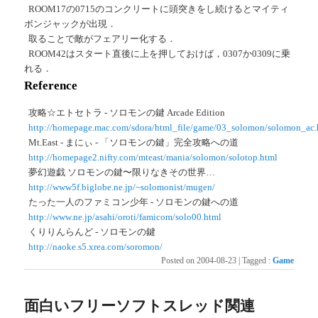
ROOM17の0715のコンクリートに頭突きをし続けるとマイティ
ボンジャックが出現．
取ることで敵がフェアリー化する．
ROOM42はスタート直後に上を押しておけば，0307か0309に乗
れる．
Reference
攻略☆エトセトラ - ソロモンの鍵 Arcade Edition
http://homepage.mac.com/sdora/html_file/game/03_solomon/solomon_ac
Mt.East - まにぃ - 「ソロモンの鍵」完全攻略への道
http://homepage2.nifty.com/mteast/mania/solomon/solotop.html
夢幻遊戯 ソロモンの鍵〜限りなきその世界…
http://www5f.biglobe.ne.jp/~solomonist/mugen/
たった一人のファミコン少年 - ソロモンの鍵への道
http://www.ne.jp/asahi/oroti/famicom/solo00.html
くりりんらんど - ソロモンの鍵
http://naoke.s5.xrea.com/soromon/
Posted on
2004-08-23
|
Tagged
:
Game
面白いフリーソフトスレッド関連