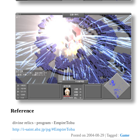
Reference
divine relics - program - EmpireTohu
http://i-saint.abz.jp/pg/#EmpireTohu
Posted on
2004-08-29
|
Tagged
:
Game