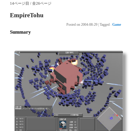
14ページ目 / 全26ページ
EmpireTohu
Posted on
2004-08-29
|
Tagged
:
Game
Summary