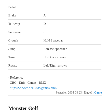
Pedal
F
Brake
A
Tailwhip
D
Superman
S
Crouch
Hold Spacebar
Jump
Release Spacebar
Turn
Up/Down arrows
Rotate
Left/Right arrows
- Reference
CBC - Kids - Games - BMX
http://www.cbc.ca/kids/games/bmx/
Posted on
2004-08-23
|
Tagged
:
Game
Monster Golf