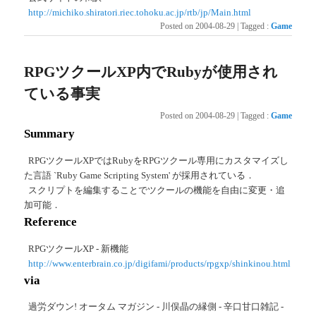
http://michiko.shiratori.riec.tohoku.ac.jp/rtb/jp/Main.html
Posted on
2004-08-29
|
Tagged
:
Game
RPGツクールXP内でRubyが使用され
ている事実
Posted on
2004-08-29
|
Tagged
:
Game
Summary
RPGツクールXPではRubyをRPGツクール専用にカスタマイズし
た言語 `Ruby Game Scripting System' が採用されている．
スクリプトを編集することでツクールの機能を自由に変更・追
加可能．
Reference
RPGツクールXP - 新機能
http://www.enterbrain.co.jp/digifami/products/rpgxp/shinkinou.html
via
過労ダウン! オータム マガジン - 川俣晶の縁側 - 辛口甘口雑記 -