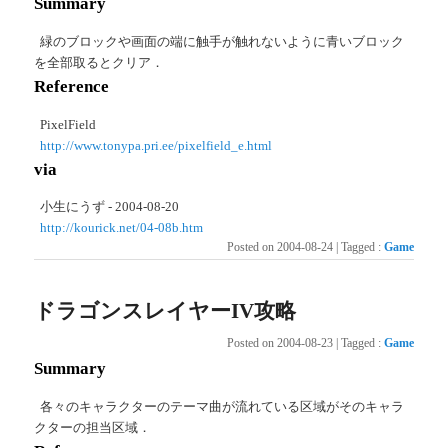
Summary
緑のブロックや画面の端に触手が触れないように青いブロック
を全部取るとクリア．
Reference
PixelField
http://www.tonypa.pri.ee/pixelfield_e.html
via
小生にうず - 2004-08-20
http://kourick.net/04-08b.htm
Posted on
2004-08-24
|
Tagged
:
Game
ドラゴンスレイヤーIV攻略
Posted on
2004-08-23
|
Tagged
:
Game
Summary
各々のキャラクターのテーマ曲が流れている区域がそのキャラ
クターの担当区域．