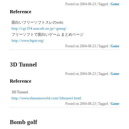
Posted on
2004-08-23
|
Tagged
:
Game
Reference
面白いフリーソフトスレのwiki
http://cgi.f54.aaacafe.ne.jp/~grang/
フリーソフトで面白いゲーム まとめページ
http://www.frgm.org/
Posted on
2004-08-23
|
Tagged
:
Game
3D Tunnel
Posted on
2004-08-23
|
Tagged
:
Game
Reference
3D Tunnel
http://www.ebaumsworld.com/3dtunnel.html
Posted on
2004-08-23
|
Tagged
:
Game
Bomb golf