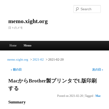
Searc
memo.xight.org
日々のメモ
Main menu
Home
Memo
Skip to primary content
Skip to secondary content
memo.xight.org
2021-02
2021-02-20
« 前の日
次の日 »
MacからBrother製プリンタでL版印刷
する
Posted on
2021-02-20
|
Tagged
:
Mac
Summary