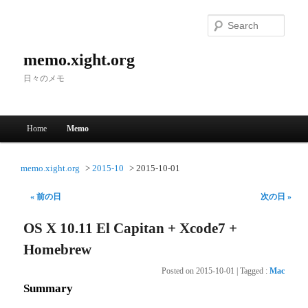
Searc
memo.xight.org
日々のメモ
Main menu
Home
Memo
Skip to primary content
Skip to secondary content
memo.xight.org
2015-10
2015-10-01
« 前の日
次の日 »
OS X 10.11 El Capitan + Xcode7 +
Homebrew
Posted on
2015-10-01
|
Tagged
:
Mac
Summary