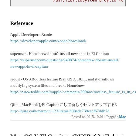
		/usr/lib/libSystem.B.dylib (compa
Reference
Apple Developer - Xcode
https://developer.apple.com/xcode/download/
superuser - Homebrew doesn't install new apps in El Capitan
https://superuser.com/questions/940874/homebrew-doesnt-install-
new-apps-in-el-capitan
reddit - OS XRootless feature IS in OS X 10.11, and it disallows
modifying system files and breaks Homebrew
https://www.reddit.com/r/apple/comments/3994os/rootless_feature_is_in_
Qiita - MacBookをEl Capitanにして新しくセットアップする3
http://qiita.com/marmot1123/items/688adc739eacf67ddb7d
Posted on
2015-10-01
|
Tagged
:
Mac