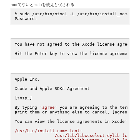
rootでないとsudoを使えと促される
% sudo /usr/bin/otool -L /usr/bin/install_name_tool
Password: 
You have not agreed to the Xcode license agreement
Hit the Enter key to view the license agreements a
Apple Inc.

Xcode and Apple SDKs Agreement

[snip…]

By typing 
'agree'
 you are agreeing to the terms of
print
 them or anything 
else
 to cancel, [agree, 
pri
You can view the license agreements 
in
 Xcode
's Abo
/usr/bin/install_name_tool:

		/usr/lib/libxcselect.dylib (compatibility version 1.0.0, current version 1.0.0)
