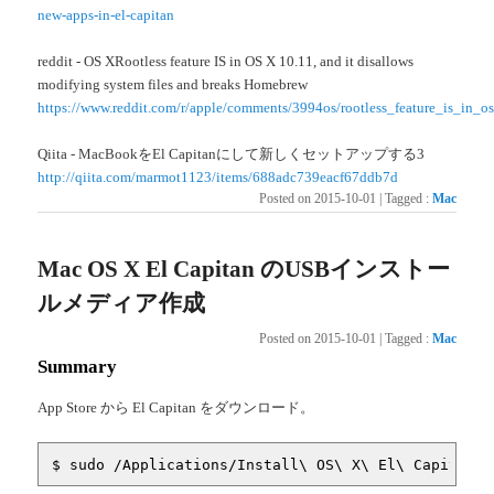
new-apps-in-el-capitan
reddit - OS XRootless feature IS in OS X 10.11, and it disallows
modifying system files and breaks Homebrew
https://www.reddit.com/r/apple/comments/3994os/rootless_feature_is_in_
Qiita - MacBookをEl Capitanにして新しくセットアップする3
http://qiita.com/marmot1123/items/688adc739eacf67ddb7d
Posted on
2015-10-01
|
Tagged
:
Mac
Mac OS X El Capitan のUSBインストー
ルメディア作成
Posted on
2015-10-01
|
Tagged
:
Mac
Summary
App Store から El Capitan をダウンロード。
$ sudo /Applications/Install\ OS\ X\ El\ Capitan.a