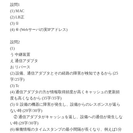
設問1
(1) MAC
(2) LB正
(3) ①
(4) ⑥ (Webサーバの実IPアドレス)
設問2
(1)
う 中継装置
え 通信アダプタ
お リバース
(2) 設備、通信アダプタとその経路の障害が検知できるから (25
字/25字)
(3) Tc
(4) 通信アダプタの方が情報取得頻度が高くキャッシュの更新頻
度も高くなるから (35字/35字)
(5) ① 設備の機器に障害が発生し、設備からのレスポンスが返ら
ない時 (29字/30字)
② 通信アダプタがキャッシュを返し、設備への通信が発生しな
い時 (29字/30字)
(6) 稼働情報のタイムスタンプの最小間隔が長くなり、例えば1分