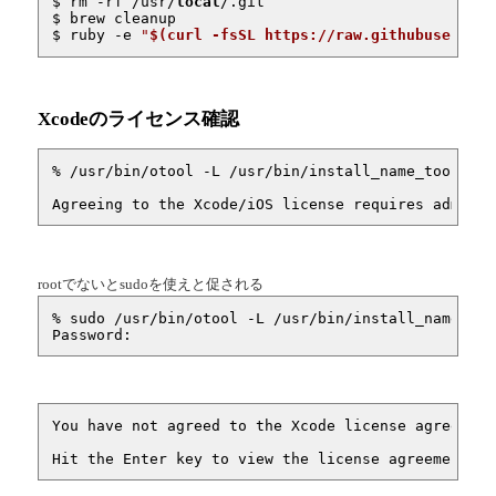
$ rm -rf /usr/
local
/.git

$ brew cleanup

$ ruby 
-e
"
$(curl -fsSL https://raw.githubusercont
Xcodeのライセンス確認
% /usr/bin/otool -L /usr/bin/install_name_tool 

Agreeing to the Xcode/iOS license requires admin p
rootでないとsudoを使えと促される
% sudo /usr/bin/otool -L /usr/bin/install_name_tool
Password: 
You have not agreed to the Xcode license agreement
Hit the Enter key to view the license agreements a