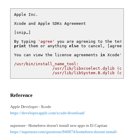
Apple Inc.

Xcode and Apple SDKs Agreement

[snip…]

By typing 
'agree'
 you are agreeing to the terms of
print
 them or anything 
else
 to cancel, [agree, 
pri
You can view the license agreements 
in
 Xcode
's Abo
/usr/bin/install_name_tool:

		/usr/lib/libxcselect.dylib (compatibility version 1.0.0, current version 1.0.0)

		/usr/lib/libSystem.B.dylib (compa
Reference
Apple Developer - Xcode
https://developer.apple.com/xcode/download/
superuser - Homebrew doesn't install new apps in El Capitan
https://superuser.com/questions/940874/homebrew-doesnt-install-