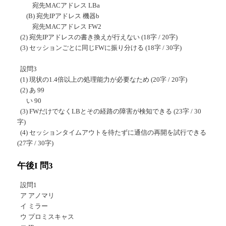
宛先MACアドレス LBa
(B) 宛先IPアドレス 機器b
宛先MACアドレス FW2
(2) 宛先IPアドレスの書き換えが行えない (18字 / 20字)
(3) セッションごとに同じFWに振り分ける (18字 / 30字)
設問3
(1) 現状の1.4倍以上の処理能力が必要なため (20字 / 20字)
(2) あ 99
い 90
(3) FWだけでなくLBとその経路の障害が検知できる (23字 / 30
字)
(4) セッションタイムアウトを待たずに通信の再開を試行できる
(27字 / 30字)
午後I 問3
設問1
ア アノマリ
イ ミラー
ウ プロミスキャス