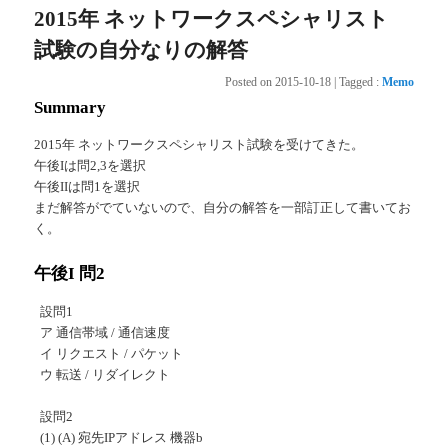
2015年 ネットワークスペシャリスト
試験の自分なりの解答
Posted on
2015-10-18
|
Tagged
:
Memo
Summary
2015年 ネットワークスペシャリスト試験を受けてきた。
午後Iは問2,3を選択
午後IIは問1を選択
まだ解答がでていないので、自分の解答を一部訂正して書いてお
く。
午後I 問2
設問1
ア 通信帯域 / 通信速度
イ リクエスト / パケット
ウ 転送 / リダイレクト
設問2
(1) (A) 宛先IPアドレス 機器b