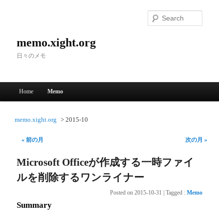
Searc
memo.xight.org
日々のメモ
Main menu
Home
Memo
Skip to primary content
Skip to secondary content
memo.xight.org
2015-10
« 前の月
次の月 »
Microsoft Officeが作成する一時ファイ
ルを削除するワンライナー
Posted on
2015-10-31
|
Tagged
:
Memo
Summary