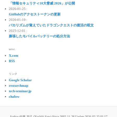
「情報セキュリティ10大脅威 2026」が公開
2026-01-25 :
GitHubのアクセストークンの更新
2026-01-19 :
バカリズムが覚えていたドラゴンクエストの復活の呪文
2025-12-01 :
膨張したモバイルバッテリーの処分方法
misc.
X.com
RSS
リンク
Google Scholar
researchmap
tech-seminar.jp
chalow
Author 佐藤 克己 (Yoshiki Sato) Since 2002-11-28 Update
2026-02-25 01:17