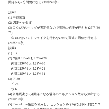
間隔から2分間隔になる (39字/40字)
設問3
(1) 中継装置
(2) UDPヘッダ (?)
(3) ① CoAPのヘッダが固定長なので高速に処理が行える (25字/30
字)
② UDPはハンドシェイクを行わないので高速に通信が行える
(28字/30字)
設問4
(1) LB
(2) 内部L2SW-0 と L2SW-20
内部L2SW-0 と L2SW-30
内部L2SW-1 と L2SW-21
内部L2SW-1 と L2SW-31
(3) ア 30
イ 24
ウ 6
(4) 収集周期が5分間隔になる場合のコネクション数から算出する
(28字/30字)
(5) Keep-Alive接続を利用し、セッション終了時には明示的にクロ