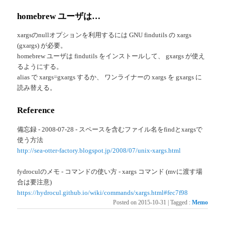
homebrew ユーザは…
xargsのnullオプションを利用するには GNU findutils の xargs
(gxargs) が必要。
homebrew ユーザは findutils をインストールして、 gxargs が使え
るようにする。
alias で xargs=gxargs するか、 ワンライナーの xargs を gxargs に
読み替える。
Reference
備忘録 - 2008-07-28 - スペースを含むファイル名をfindとxargsで
使う方法
http://sea-otter-factory.blogspot.jp/2008/07/unix-xargs.html
fydroculのメモ - コマンドの使い方 - xargs コマンド (mvに渡す場
合は要注意)
https://hydrocul.github.io/wiki/commands/xargs.html#fec7f98
Posted on
2015-10-31
|
Tagged
:
Memo