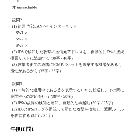
エ IP
オ unreachable
設問2
(1) 範囲 内部LAN <-> インターネット
SW1 ○
SW2 ×
SW3 ○
(2) IDSで検知した攻撃の送信元アドレスを、自動的にFWの接続
拒否リストに追加する (39字 / 40字)
(3) 攻撃者までの経路にICMPパケットを破棄する機器がある可
能性があるから (35字 / 35字)
設問3
(1) 一時的な運用中である旨を表示するURLに転送し、その間に
脆弱性への対応を行う (38字 / 50字)
(2) IPSの故障の検知と通知、自動的な再起動 (20字 / 25字)
(3) IDSとIPSのログを監視して新たな攻撃を検知し、遮断ルール
を改善する (35字 / 35字)
午後II 問1