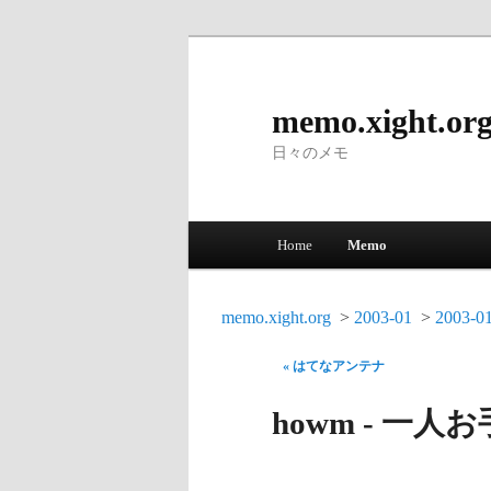
memo.xight.or
日々のメモ
Main menu
Home
Memo
Skip to primary content
Skip to secondary content
memo.xight.org
2003-01
2003-0
« はてなアンテナ
howm - 一人お