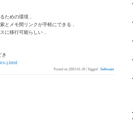
るための環境．
索とメモ間リンクが手軽にできる．
スに移行可能らしい．
どき
dex-j.html
Posted on
2003-01-30
|
Tagged
:
Software