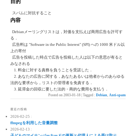
目的
スパムに対抗すること
内容
Debianメーリングリストは，対価を支払えば商用広告を許可す
る．
広告料は "Software in the Public Interest" (SPI) への 1000 米ドル以
上の寄付
広告を投稿した時点で広告を投稿した人は以下の意思が有ると
みなされる
1. 料金に対する責務を負うことを受諾した．
2. あなたの広告に関する，あなたあるいは他者からのあらゆる
法的な要求から，リストの管理者を免責する．
3. 延滞金の回収に要した法的・商的な費用を支払う．
Posted on
2003-01-18
|
Tagged
:
Debian
,
Anti-spam
最近の投稿
2026-02-25 :
ffmpegを利用した音量調整
2026-02-13 :
子どものマイナンバーカードの更新と代理人による受け取り