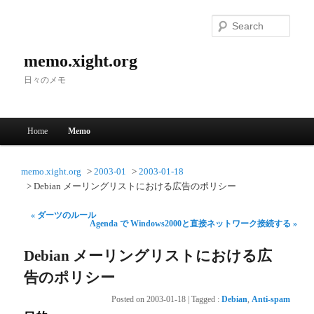
Searc
memo.xight.org
日々のメモ
Main menu
Home
Memo
Skip to primary content
Skip to secondary content
memo.xight.org
2003-01
2003-01-18
Debian メーリングリストにおける広告のポリシー
« ダーツのルール
Agenda で Windows2000と直接ネットワーク接続する »
Debian メーリングリストにおける広
告のポリシー
Posted on
2003-01-18
|
Tagged
:
Debian
,
Anti-spam