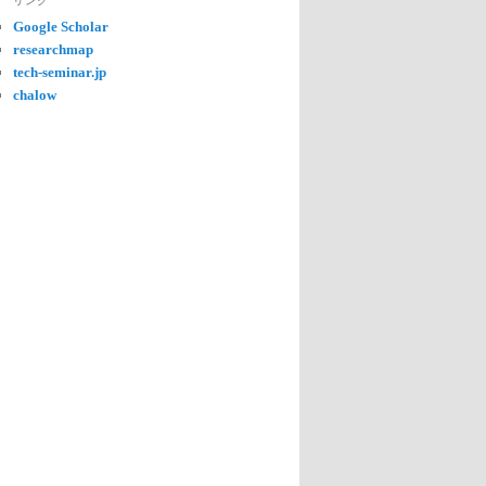
リンク
Google Scholar
researchmap
tech-seminar.jp
chalow