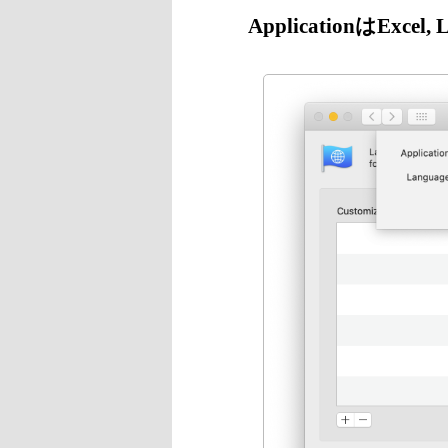
ApplicationはExc