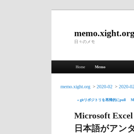
memo.xight.or
日々のメモ
Main menu
Home
Memo
Skip to primary content
Skip to secondary content
memo.xight.org
2020-02
2020-0
« gitリポジトリを再帰的にpull
M
Microsoft E
日本語がアン