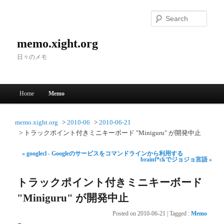
Searc
memo.xight.org
日々のメモ
Main menu
Home
Memo
Skip to primary content
Skip to secondary content
memo.xight.org
2010-06
2010-06-21
トラックポイント付きミニキーボード "Miniguru" が開発中止
« googlecl - Googleのサービスをコマンドラインから利用する
brainf*ckでジョジョ言語 »
トラックポイント付きミニキーボード
"Miniguru" が開発中止
Posted on
2010-06-21
|
Tagged
:
Memo