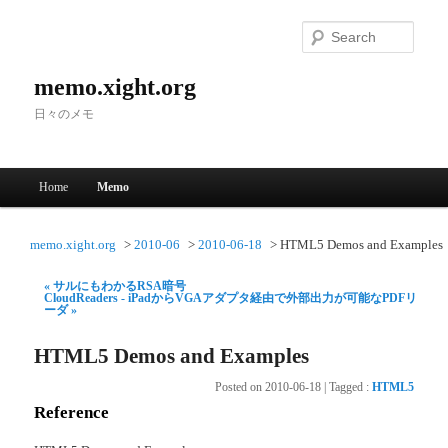
Searc
memo.xight.org
日々のメモ
Main menu
Home
Memo
Skip to primary content
Skip to secondary content
memo.xight.org
2010-06
2010-06-18
HTML5 Demos and Examples
« サルにもわかるRSA暗号
CloudReaders - iPadからVGAアダプタ経由で外部出力が可能なPDFリ
ーダ »
HTML5 Demos and Examples
Posted on
2010-06-18
|
Tagged
:
HTML5
Reference