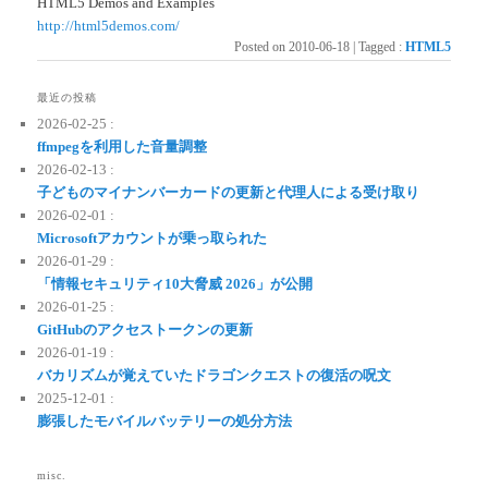
HTML5 Demos and Examples
http://html5demos.com/
Posted on
2010-06-18
|
Tagged
:
HTML5
最近の投稿
2026-02-25 :
ffmpegを利用した音量調整
2026-02-13 :
子どものマイナンバーカードの更新と代理人による受け取り
2026-02-01 :
Microsoftアカウントが乗っ取られた
2026-01-29 :
「情報セキュリティ10大脅威 2026」が公開
2026-01-25 :
GitHubのアクセストークンの更新
2026-01-19 :
バカリズムが覚えていたドラゴンクエストの復活の呪文
2025-12-01 :
膨張したモバイルバッテリーの処分方法
misc.