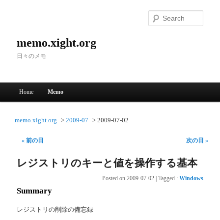
Searc
memo.xight.org
日々のメモ
Main menu
Home
Memo
Skip to primary content
Skip to secondary content
memo.xight.org
2009-07
2009-07-02
« 前の日
次の日 »
レジストリのキーと値を操作する基本
Posted on
2009-07-02
|
Tagged
:
Windows
Summary
レジストリの削除の備忘録