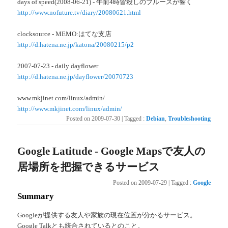
days of speed(2008-06-21) - 午前4時皆殺しのブルースが響く
http://www.nofuture.tv/diary/20080621.html
clocksource - MEMO:はてな支店
http://d.hatena.ne.jp/katona/20080215/p2
2007-07-23 - daily dayflower
http://d.hatena.ne.jp/dayflower/20070723
www.mkjinet.com/linux/admin/
http://www.mkjinet.com/linux/admin/
Posted on
2009-07-30
|
Tagged
:
Debian
,
Troubleshooting
Google Latitude - Google Mapsで友人の
居場所を把握できるサービス
Posted on
2009-07-29
|
Tagged
:
Google
Summary
Googleが提供する友人や家族の現在位置が分かるサービス。
Google Talkとも統合されているとのこと。