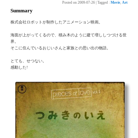
Posted on
2009-07-26
|
Tagged
:
Movie
,
Art
Summary
株式会社ロボットが制作したアニメーション映画。
海面が上がってくるので、積み木のように建て増ししつづける世
界。
そこに住んでいるおじいさんと家族との思い出の物語。
とても、せつない。
感動した!