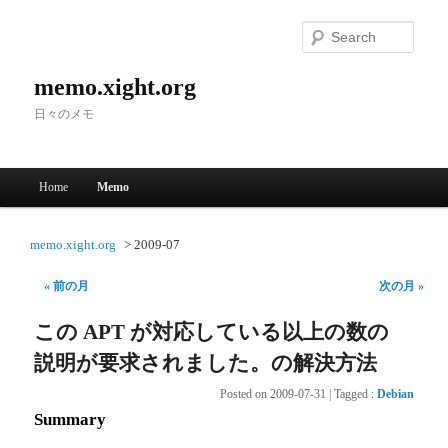
Searc
memo.xight.org
日々のメモ
Main menu
Home
Memo
Skip to primary content
Skip to secondary content
memo.xight.org
2009-07
« 前の月
次の月 »
この APT が対応している以上の数の
説明が要求されました。の解決方法
Posted on
2009-07-31
|
Tagged
:
Debian
Summary