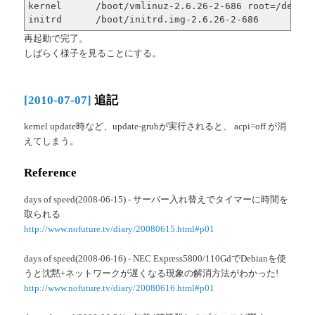
kernel      /boot/vmlinuz-2.6.26-2-686 root=/dev/sd
initrd      /boot/initrd.img-2.6.26-2-686
再起動で完了。
しばらく様子を見ることにする。
[2010-07-07]
追記
kernel update時など、update-grubが実行されると、 acpi=off が消
えてしまう。
Reference
days of speed(2008-06-15) - サーバー入れ替えでタイマーに時間を
取られる
http://www.nofuture.tv/diary/20080615.html#p01
days of speed(2008-06-16) - NEC Express5800/110GdでDebianを使
うと沈黙+ネットワークが遅くなる現象の解消方法がわかった!
http://www.nofuture.tv/diary/20080616.html#p01