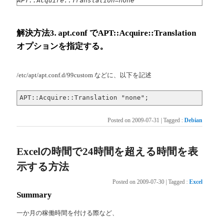
APT::Acquire::Translation=none
解決方法3. apt.conf でAPT::Acquire::Translation
オプションを指定する。
/etc/apt/apt.conf.d/99custom などに、以下を記述
APT::Acquire::Translation "none";
Posted on
2009-07-31
|
Tagged
:
Debian
Excelの時間で24時間を超える時間を表
示する方法
Posted on
2009-07-30
|
Tagged
:
Excel
Summary
一か月の稼働時間を付ける際など、