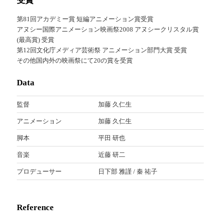
受賞
第81回アカデミー賞 短編アニメーション賞受賞
アヌシー国際アニメーション映画祭2008 アヌシークリスタル賞
(最高賞) 受賞
第12回文化庁メディア芸術祭 アニメーション部門大賞 受賞
その他国内外の映画祭にて20の賞を受賞
Data
監督
加藤 久仁生
アニメーション
加藤 久仁生
脚本
平田 研也
音楽
近藤 研二
プロデューサー
日下部 雅謹 / 秦 祐子
Reference