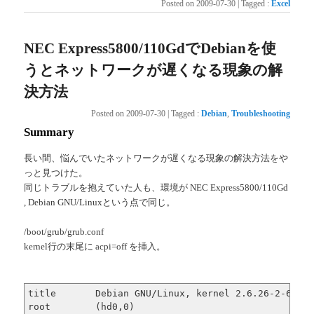
Posted on
2009-07-30
|
Tagged
:
Excel
NEC Express5800/110GdでDebianを使
うとネットワークが遅くなる現象の解
決方法
Posted on
2009-07-30
|
Tagged
:
Debian
,
Troubleshooting
Summary
長い間、悩んでいたネットワークが遅くなる現象の解決方法をや
っと見つけた。
同じトラブルを抱えていた人も、環境が NEC Express5800/110Gd
, Debian GNU/Linuxという点で同じ。
/boot/grub/grub.conf
kernel行の末尾に acpi=off を挿入。
title       Debian GNU/Linux, kernel 2.6.26-2-686

root        (hd0,0)
