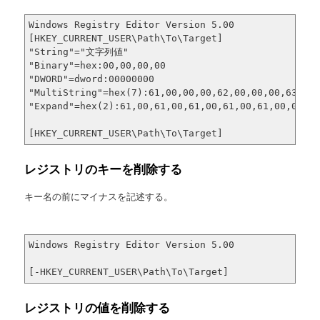
Windows Registry Editor Version 5.00

[HKEY_CURRENT_USER\Path\To\Target]

"String"="文字列値"

"Binary"=hex:00,00,00,00

"DWORD"=dword:00000000

"MultiString"=hex(7):61,00,00,00,62,00,00,00,63,00,
"Expand"=hex(2):61,00,61,00,61,00,61,00,61,00,00,00
[HKEY_CURRENT_USER\Path\To\Target]
レジストリのキーを削除する
キー名の前にマイナスを記述する。
Windows Registry Editor Version 5.00

[-HKEY_CURRENT_USER\Path\To\Target]
レジストリの値を削除する