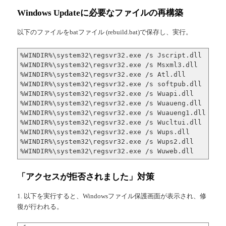
Windows Updateに必要なファイルの再構築
以下のファイルをbatファイル (rebuild.bat)で保存し、実行。
%WINDIR%\system32\regsvr32.exe /s Jscript.dll

%WINDIR%\system32\regsvr32.exe /s Msxml3.dll

%WINDIR%\system32\regsvr32.exe /s Atl.dll

%WINDIR%\system32\regsvr32.exe /s softpub.dll

%WINDIR%\system32\regsvr32.exe /s Wuapi.dll

%WINDIR%\system32\regsvr32.exe /s Wuaueng.dll

%WINDIR%\system32\regsvr32.exe /s Wuaueng1.dll

%WINDIR%\system32\regsvr32.exe /s Wucltui.dll

%WINDIR%\system32\regsvr32.exe /s Wups.dll

%WINDIR%\system32\regsvr32.exe /s Wups2.dll

%WINDIR%\system32\regsvr32.exe /s Wuweb.dll
「アクセスが拒否されました」対策
1. 以下を実行すると、Windowsファイル保護画面が表示され、修
復が行われる。