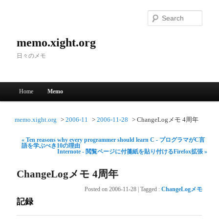
Searc
memo.xight.org
日々のメモ
Main menu
Home
Memo
Skip to primary content
Skip to secondary content
memo.xight.org
2006-11
2006-11-28
ChangeLogメモ 4周年
« Ten reasons why every programmer should learn C - プログラマがC言
語を学ぶべき10の理由
Internote - 閲覧ページに付箋紙を貼り付けるFirefox拡張 »
ChangeLogメモ 4周年
Posted on
2006-11-28
|
Tagged
:
ChangeLogメモ
記録