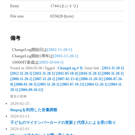
Entry
1744 (エントリ)
File size
655628 (byte)
備考
ChangeLog開始日は
[2002-11-28-1]
ChangeLog開始1周年は
[2003-11-28-1]
10000行達成は
[2003-10-04-1]
Posted on
2004-05-06
|
Tagged
:
ChangeLogメモ
|
Inner link
:
[2013-11-28-1]
[2012-11-28-1]
[2011-11-28-1]
[2011-05-18-4]
[2010-11-28-1]
[2009-11-28-1]
[2008-11-28-1]
[2007-11-28-1]
[2007-02-15-4]
[2006-11-28-11]
[2006-07-26-
8]
[2006-01-30-5]
[2005-11-28-1]
[2005-07-19-25]
[2004-12-26-1]
[2004-11-
28-1]
[2004-09-10-12]
最近の投稿
2026-02-25 :
ffmpegを利用した音量調整
2026-02-13 :
子どものマイナンバーカードの更新と代理人による受け取り
2026-02-01 :