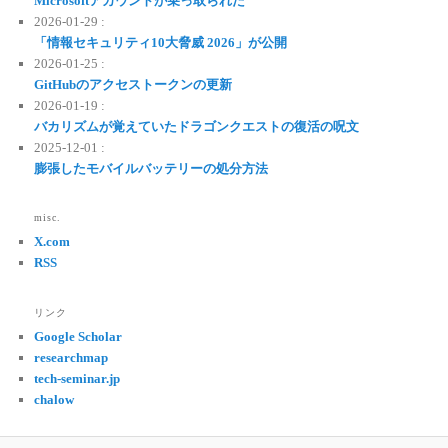
Microsoftアカウントが乗っ取られた
2026-01-29 :
「情報セキュリティ10大脅威 2026」が公開
2026-01-25 :
GitHubのアクセストークンの更新
2026-01-19 :
バカリズムが覚えていたドラゴンクエストの復活の呪文
2025-12-01 :
膨張したモバイルバッテリーの処分方法
misc.
X.com
RSS
リンク
Google Scholar
researchmap
tech-seminar.jp
chalow