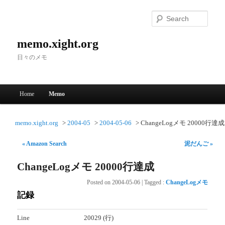
Searc
memo.xight.org
日々のメモ
Main menu
Home
Memo
Skip to primary content
Skip to secondary content
memo.xight.org
2004-05
2004-05-06
ChangeLogメモ 20000行達成
« Amazon Search
泥だんご »
ChangeLogメモ 20000行達成
Posted on
2004-05-06
|
Tagged
:
ChangeLogメモ
記録
Line
20029 (行)