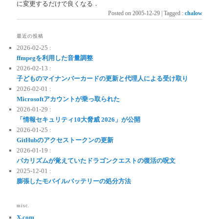
に変更するだけで良くなる．
Posted on
2005-12-29
|
Tagged
:
chalow
最近の投稿
2026-02-25 :
ffmpegを利用した音量調整
2026-02-13 :
子どものマイナンバーカードの更新と代理人による受け取り
2026-02-01 :
Microsoftアカウントが乗っ取られた
2026-01-29 :
「情報セキュリティ10大脅威 2026」が公開
2026-01-25 :
GitHubのアクセストークンの更新
2026-01-19 :
バカリズムが覚えていたドラゴンクエストの復活の呪文
2025-12-01 :
膨張したモバイルバッテリーの処分方法
misc.
X.com