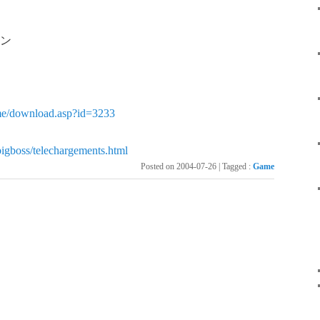
ン
me/download.asp?id=3233
bigboss/telechargements.html
Posted on
2004-07-26
|
Tagged
:
Game