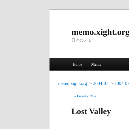
memo.xight.or
日々のメモ
Main menu
Home
Memo
Skip to primary content
Skip to secondary content
memo.xight.org
2004-07
2004-0
« Frenetic Plus
Lost Valley