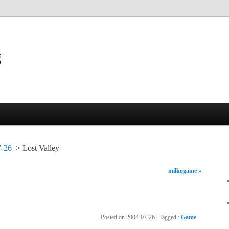
g
7-26
Lost Valley
milkogame »
Posted on
2004-07-26
|
Tagged
:
Game