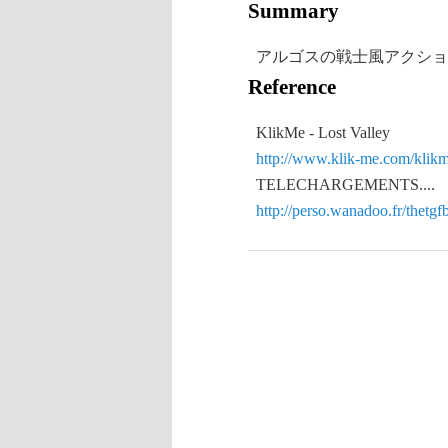
Summary
アルゴスの戦士風アクショ
Reference
KlikMe - Lost Valley
http://www.klik-me.com/klik
TELECHARGEMENTS....
http://perso.wanadoo.fr/thetgf