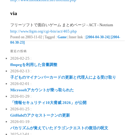
via
フリーソフトで面白いゲーム まとめページ - ACT - Notrium
http://www.frgm.org/cgi-bin/act/465.php
Posted on
2003-11-02
|
Tagged
:
Game
|
Inner link
:
[2004-04-30-24]
[2004-
04-30-23]
最近の投稿
2026-02-25 :
ffmpegを利用した音量調整
2026-02-13 :
子どものマイナンバーカードの更新と代理人による受け取り
2026-02-01 :
Microsoftアカウントが乗っ取られた
2026-01-29 :
「情報セキュリティ10大脅威 2026」が公開
2026-01-25 :
GitHubのアクセストークンの更新
2026-01-19 :
バカリズムが覚えていたドラゴンクエストの復活の呪文
2025-12-01 :