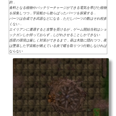
的．
食料となる植物やバッテリーチャージができる電気を帯びた植物
を採集しつつ，宇宙船から散らばったパーツを探索する．
パーツは合成でき武器などになる．ただしパーツの数はそれ程多
くない．
エイリアンに遭遇すると攻撃を受けるが，ゲーム開始当初はショ
ックガンしか持っておらず，しびれさせることしかできない
惑星の環境は厳しく対策ができるまで，昼は木陰に隠れつつ，夜
は墜落した宇宙船が燃えている炎で暖を取りつつ行動しなければ
ならない