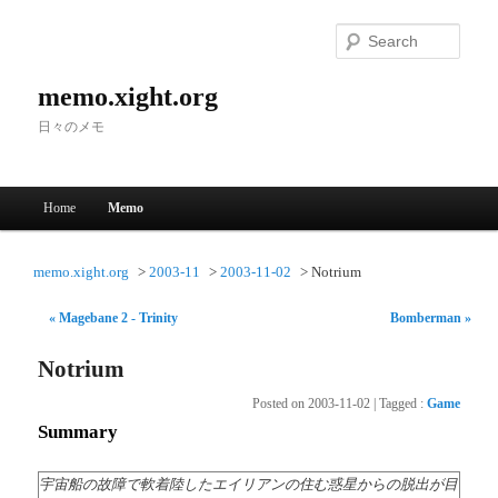
Searc
memo.xight.org
日々のメモ
Main menu
Home
Memo
Skip to primary content
Skip to secondary content
memo.xight.org
2003-11
2003-11-02
Notrium
« Magebane 2 - Trinity
Bomberman »
Notrium
Posted on
2003-11-02
|
Tagged
:
Game
Summary
宇宙船の故障で軟着陸したエイリアンの住む惑星からの脱出が目