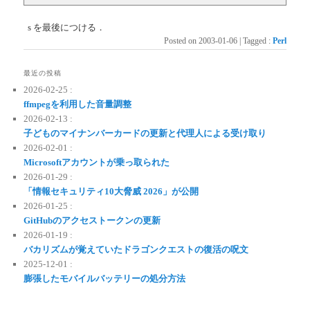
s を最後につける．
Posted on
2003-01-06
|
Tagged
:
Perl
最近の投稿
2026-02-25 :
ffmpegを利用した音量調整
2026-02-13 :
子どものマイナンバーカードの更新と代理人による受け取り
2026-02-01 :
Microsoftアカウントが乗っ取られた
2026-01-29 :
「情報セキュリティ10大脅威 2026」が公開
2026-01-25 :
GitHubのアクセストークンの更新
2026-01-19 :
バカリズムが覚えていたドラゴンクエストの復活の呪文
2025-12-01 :
膨張したモバイルバッテリーの処分方法