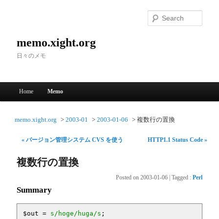
Searc
memo.xight.org
日々のメモ
Main menu
Home
Memo
Skip to primary content
Skip to secondary content
memo.xight.org
2003-01
2003-01-06
複数行の置換
« バージョン管理システム CVS を使う
HTTP1.1 Status Code »
複数行の置換
Posted on
2003-01-06
|
Tagged
:
Perl
Summary
$out
 = 
s/hoge/huga/s
;