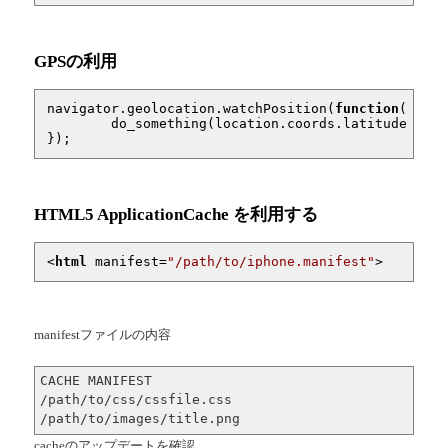
GPSの利用
navigator.geolocation.watchPosition(
function
(locat
	do_something(location.coords.latitude, location.coords.longitude);

});
HTML5 ApplicationCache を利用する
<
html
manifest
=
"/path/to/iphone.manifest"
>
manifestファイルの内容
CACHE MANIFEST

/path/to/css/cssfile.css

/path/to/images/title.png
cacheのアップデートを確認