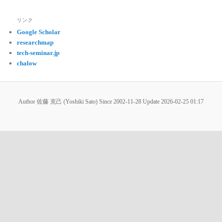
リンク
Google Scholar
researchmap
tech-seminar.jp
chalow
Author 佐藤 克己 (Yoshiki Sato) Since 2002-11-28 Update
2026-02-25 01:17