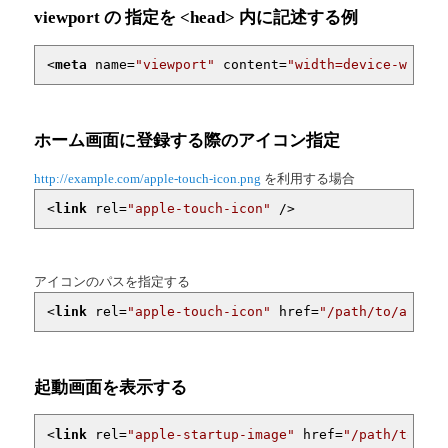
viewport の 指定を <head> 内に記述する例
<
meta
name
=
"viewport"
content
=
"width=device-width;
ホーム画面に登録する際のアイコン指定
http://example.com/apple-touch-icon.png
を利用する場合
<
link
rel
=
"apple-touch-icon"
 />
アイコンのパスを指定する
<
link
rel
=
"apple-touch-icon"
href
=
"/path/to/apple-
起動画面を表示する
<
link
rel
=
"apple-startup-image"
href
=
"/path/to/app