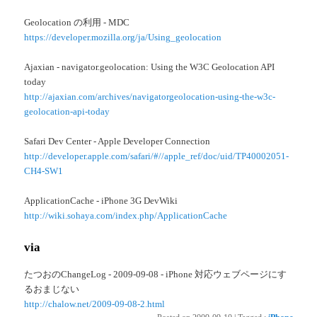
Geolocation の利用 - MDC
https://developer.mozilla.org/ja/Using_geolocation
Ajaxian - navigator.geolocation: Using the W3C Geolocation API
today
http://ajaxian.com/archives/navigatorgeolocation-using-the-w3c-
geolocation-api-today
Safari Dev Center - Apple Developer Connection
http://developer.apple.com/safari/#//apple_ref/doc/uid/TP40002051-
CH4-SW1
ApplicationCache - iPhone 3G DevWiki
http://wiki.sohaya.com/index.php/ApplicationCache
via
たつおのChangeLog - 2009-09-08 - iPhone 対応ウェブページにす
るおまじない
http://chalow.net/2009-09-08-2.html