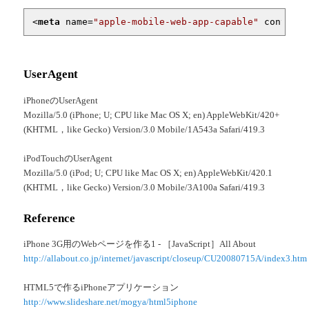
<
meta
name
=
"apple-mobile-web-app-capable"
content
=
UserAgent
iPhoneのUserAgent
Mozilla/5.0 (iPhone; U; CPU like Mac OS X; en) AppleWebKit/420+
(KHTML，like Gecko) Version/3.0 Mobile/1A543a Safari/419.3
iPodTouchのUserAgent
Mozilla/5.0 (iPod; U; CPU like Mac OS X; en) AppleWebKit/420.1
(KHTML，like Gecko) Version/3.0 Mobile/3A100a Safari/419.3
Reference
iPhone 3G用のWebページを作る1 - ［JavaScript］All About
http://allabout.co.jp/internet/javascript/closeup/CU20080715A/index3.htm
HTML5で作るiPhoneアプリケーション
http://www.slideshare.net/mogya/html5iphone