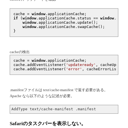
cache = 
window
if
 (
window
.applicationCache.status == 
window
.appli
window
.applicationCache.update();

window
.applicationCache.swapCache();

}
cacheの検出
cache = 
window
.applicationCache;

cache.addEventListener(
'updateready'
, cacheUpdater
cache.addEventListener(
'error'
, cacheErrorListener
.manifestファイルは text/cache-manifest で返す必要がある。
Apache なら以下のような記述が必要。
AddType text/cache-manifest .manifest
Safariのタスクバーを表示しない。