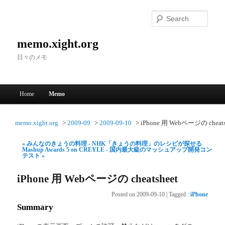
Searc
memo.xight.org
日々のメモ
Main menu
Home
Memo
Skip to primary content
Skip to secondary content
memo.xight.org
2009-09
2009-09-10
iPhone 用 Webページの cheats
« みんなのきょうの料理 - NHK「きょうの料理」のレシピが探せる
Mashup Awards 5 on CREYLE - 国内最大級のマッシュアップ開発コン
テスト »
iPhone 用 Webページの cheatsheet
Posted on
2009-09-10
|
Tagged
:
iPhone
Summary