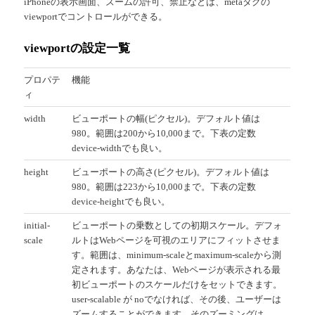
iPhoneの表示画面、ズームの許可、禁止などは、metaタグの
viewportでコントロールができる。
viewportの設定一覧
プロパテ
機能
ィ
width
ビューポートの幅(ピクセル)。デフォルト値は
980。範囲は200から10,000まで。下表の定数
device-widthでも良い。
height
ビューポートの高さ(ピクセル)。デフォルト値は
980。範囲は223から10,000まで。下表の定数
device-heightでも良い。
initial-
ビューポートの乗数としての初期スケール。デフォ
scale
ルトはWebページを可視のエリアにフィットさせま
す。範囲は、minimum-scaleとmaximum-scaleから測
定されます。あなたは、Webページが表示される最
初ビューポートのスケールだけをセットできます。
user-scalable が noでなければ、その後、ユーザーは
ズームすることができます。そのズーミングは、