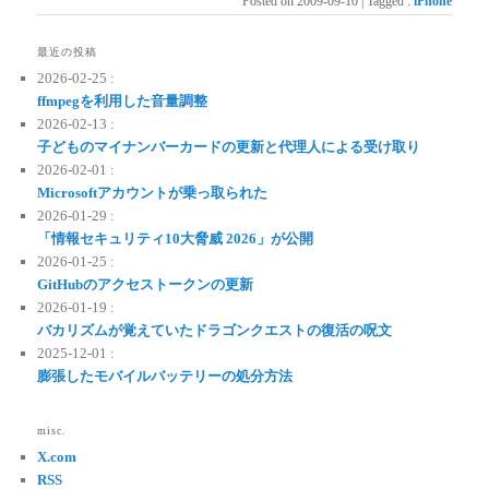
Posted on
2009-09-10
|
Tagged
:
iPhone
最近の投稿
2026-02-25 :
ffmpegを利用した音量調整
2026-02-13 :
子どものマイナンバーカードの更新と代理人による受け取り
2026-02-01 :
Microsoftアカウントが乗っ取られた
2026-01-29 :
「情報セキュリティ10大脅威 2026」が公開
2026-01-25 :
GitHubのアクセストークンの更新
2026-01-19 :
バカリズムが覚えていたドラゴンクエストの復活の呪文
2025-12-01 :
膨張したモバイルバッテリーの処分方法
misc.
X.com
RSS