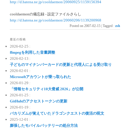
http://d.hatena.ne.jp/cooldaemon/20060925/1159156394
cooldaemonの備忘録 - 設定ファイルさらし
http://d.hatena.ne.jp/cooldaemon/20060206/1139200968
Posted on
2007-02-15
|
Tagged
:
zsh
最近の投稿
2026-02-25 :
ffmpegを利用した音量調整
2026-02-13 :
子どものマイナンバーカードの更新と代理人による受け取り
2026-02-01 :
Microsoftアカウントが乗っ取られた
2026-01-29 :
「情報セキュリティ10大脅威 2026」が公開
2026-01-25 :
GitHubのアクセストークンの更新
2026-01-19 :
バカリズムが覚えていたドラゴンクエストの復活の呪文
2025-12-01 :
膨張したモバイルバッテリーの処分方法