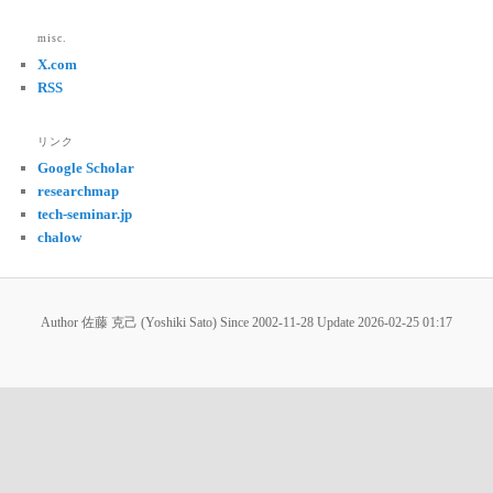
misc.
X.com
RSS
リンク
Google Scholar
researchmap
tech-seminar.jp
chalow
Author 佐藤 克己 (Yoshiki Sato) Since 2002-11-28 Update
2026-02-25 01:17