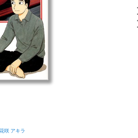
哲,花咲 アキラ