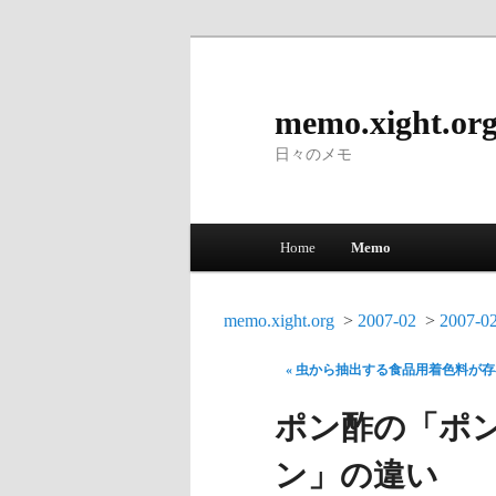
memo.xight.or
日々のメモ
Main menu
Home
Memo
Skip to primary content
Skip to secondary content
memo.xight.org
2007-02
2007-0
« 虫から抽出する食品用着色料が
ポン酢の「ポ
ン」の違い