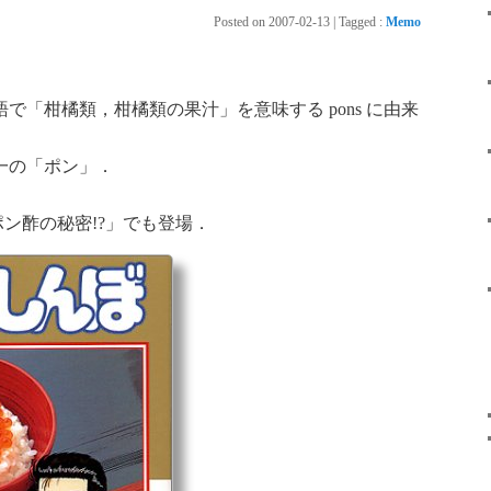
Posted on
2007-02-13
|
Tagged
:
Memo
で「柑橘類，柑橘類の果汁」を意味する pons に由来
一の「ポン」．
ポン酢の秘密!?」でも登場．