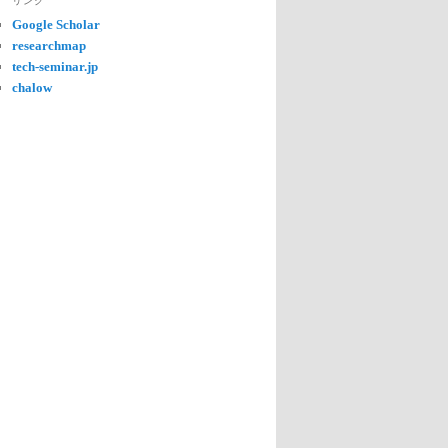
リンク
Google Scholar
researchmap
tech-seminar.jp
chalow