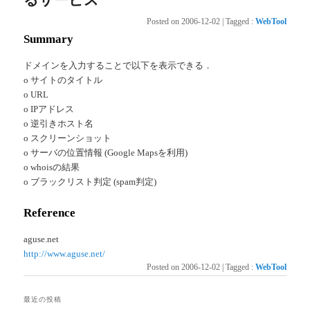
Posted on
2006-12-02
|
Tagged
:
WebTool
Summary
ドメインを入力することで以下を表示できる．
o サイトのタイトル
o URL
o IPアドレス
o 逆引きホスト名
o スクリーンショット
o サーバの位置情報 (Google Mapsを利用)
o whoisの結果
o ブラックリスト判定 (spam判定)
Reference
aguse.net
http://www.aguse.net/
Posted on
2006-12-02
|
Tagged
:
WebTool
最近の投稿