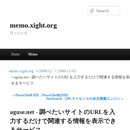
Searc
memo.xight.org
日々のメモ
Main menu
Home
Memo
Skip to primary content
Skip to secondary content
memo.xight.org
2006-12
2006-12-02
aguse.net - 調べたいサイトのURLを入力するだけで関連する情報を
きるサービス
« PowerShell IDE - PowerShellのIDE
JiroSearch - GPLライセンスの全文検索エンジン »
aguse.net - 調べたいサイトのURLを入
力するだけで関連する情報を表示でき
るサービス