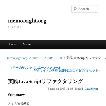
Searc
memo.xight.org
日々のメモ
Main menu
Home
Memo
Skip to primary content
Skip to secondary content
memo.xight.org
2005-11
2005-11-09
実践JavaScriptリファクタリ
« ページ内リンクでスムーススクロール
Web サイトの RSS を勝手に出力するプロジェクト »
実践JavaScriptリファクタリング
Posted on
2005-11-09
|
Tagged
:
JavaScript
Summary
とても連載希望．