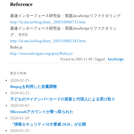
Reference
最速インターフェース研究会 :: 実践JavaScriptリファクタリング
http://la.ma.la/blog/diary_200510060733.htm
最速インターフェース研究会 :: 実践JavaScriptリファクタリン
グ、その2
http://la.ma.la/blog/diary_200510062243.htm
Ruby.js
http://www.advogato.org/proj/Ruby.js/
Posted on
2005-11-09
|
Tagged
:
JavaScript
最近の投稿
2026-02-25 :
ffmpegを利用した音量調整
2026-02-13 :
子どものマイナンバーカードの更新と代理人による受け取り
2026-02-01 :
Microsoftアカウントが乗っ取られた
2026-01-29 :
「情報セキュリティ10大脅威 2026」が公開
2026-01-25 :