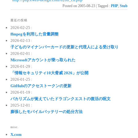
Posted on
2005-08-23
|
Tagged
:
PHP
,
Stub
最近の投稿
2026-02-25 :
ffmpegを利用した音量調整
2026-02-13 :
子どものマイナンバーカードの更新と代理人による受け取り
2026-02-01 :
Microsoftアカウントが乗っ取られた
2026-01-29 :
「情報セキュリティ10大脅威 2026」が公開
2026-01-25 :
GitHubのアクセストークンの更新
2026-01-19 :
バカリズムが覚えていたドラゴンクエストの復活の呪文
2025-12-01 :
膨張したモバイルバッテリーの処分方法
misc.
X.com