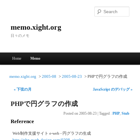
Searc
memo.xight.org
日々のメモ
Main menu
Home
Memo
Skip to primary content
Skip to secondary content
memo.xight.org
2005-08
2005-08-23
PHPで円グラフの作成
« 下弦の月
JavaScript のデバッグ »
PHPで円グラフの作成
Posted on
2005-08-23
|
Tagged
:
PHP
,
Stub
Reference
Web制作支援サイト e-web - 円グラフの生成
http://php.eweb-design.com/0208_cir.php