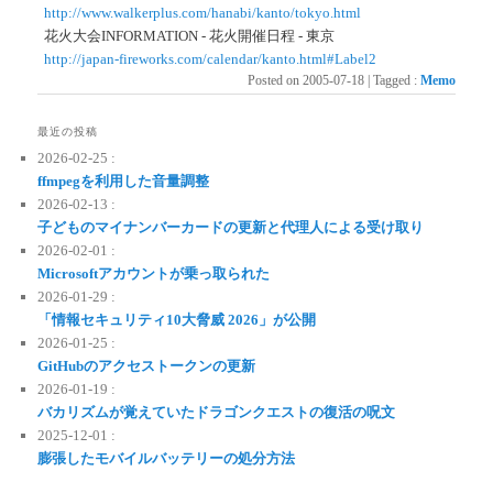
http://www.walkerplus.com/hanabi/kanto/tokyo.html
花火大会INFORMATION - 花火開催日程 - 東京
http://japan-fireworks.com/calendar/kanto.html#Label2
Posted on
2005-07-18
|
Tagged
:
Memo
最近の投稿
2026-02-25 :
ffmpegを利用した音量調整
2026-02-13 :
子どものマイナンバーカードの更新と代理人による受け取り
2026-02-01 :
Microsoftアカウントが乗っ取られた
2026-01-29 :
「情報セキュリティ10大脅威 2026」が公開
2026-01-25 :
GitHubのアクセストークンの更新
2026-01-19 :
バカリズムが覚えていたドラゴンクエストの復活の呪文
2025-12-01 :
膨張したモバイルバッテリーの処分方法