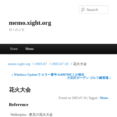
Searc
memo.xight.org
日々のメモ
Main menu
Home
Memo
Skip to primary content
Skip to secondary content
memo.xight.org
2005-07
2005-07-18
花火大会
« Windows Updateで エラー番号 0x800700C1 が発生
小豆沢ガーデン ゴルフ練習場 »
花火大会
Posted on
2005-07-18
|
Tagged
:
Memo
Reference
Walkerplus - 東京の花火大会