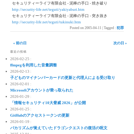
セキュリティーライフ有限会社 - 泥棒の手口 - 焼き破り
http://security-life.net/teguti/yakiyaburi.htm
セキュリティーライフ有限会社 - 泥棒の手口 - 突き抜き
http://security-life.net/teguti/tukinuki.htm
Posted on
2005-04-11
|
Tagged
:
犯罪
« 前の日
次の日 »
最近の投稿
2026-02-25 :
ffmpegを利用した音量調整
2026-02-13 :
子どものマイナンバーカードの更新と代理人による受け取り
2026-02-01 :
Microsoftアカウントが乗っ取られた
2026-01-29 :
「情報セキュリティ10大脅威 2026」が公開
2026-01-25 :
GitHubのアクセストークンの更新
2026-01-19 :
バカリズムが覚えていたドラゴンクエストの復活の呪文