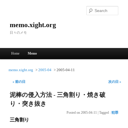
Searc
memo.xight.org
日々のメモ
Main menu
Home
Memo
Skip to primary content
Skip to secondary content
memo.xight.org
2005-04
2005-04-11
« 前の日
次の日 »
泥棒の侵入方法 - 三角割り・焼き破
り・突き抜き
Posted on
2005-04-11
|
Tagged
:
犯罪
三角割り