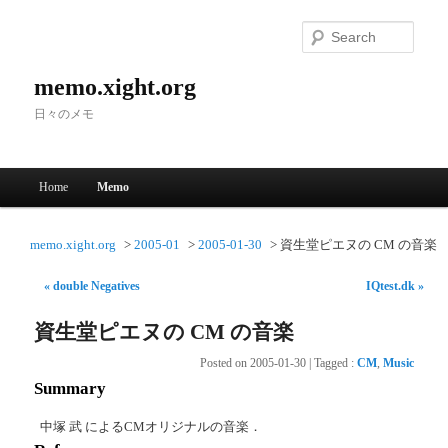
Searc
memo.xight.org
日々のメモ
Main menu
Home
Memo
Skip to primary content
Skip to secondary content
memo.xight.org
2005-01
2005-01-30
資生堂ピエヌの CM の音楽
« double Negatives
IQtest.dk »
資生堂ピエヌの CM の音楽
Posted on
2005-01-30
|
Tagged
:
CM
,
Music
Summary
中塚 武 によるCMオリジナルの音楽．