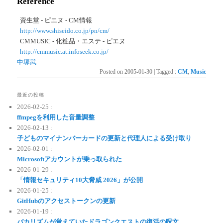
Reference
資生堂 - ピエヌ - CM情報
http://www.shiseido.co.jp/pn/cm/
CMMUSIC - 化粧品・エステ - ピエヌ
http://cmmusic.at.infoseek.co.jp/
中塚武
Posted on
2005-01-30
|
Tagged
:
CM
,
Music
最近の投稿
2026-02-25 :
ffmpegを利用した音量調整
2026-02-13 :
子どものマイナンバーカードの更新と代理人による受け取り
2026-02-01 :
Microsoftアカウントが乗っ取られた
2026-01-29 :
「情報セキュリティ10大脅威 2026」が公開
2026-01-25 :
GitHubのアクセストークンの更新
2026-01-19 :
バカリズムが覚えていたドラゴンクエストの復活の呪文