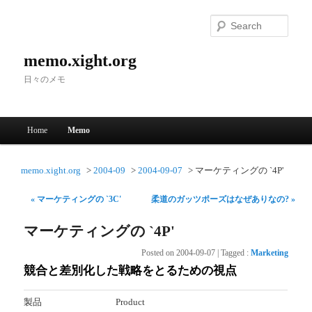
Searc
memo.xight.org
日々のメモ
Main menu
Home
Memo
Skip to primary content
Skip to secondary content
memo.xight.org
2004-09
2004-09-07
マーケティングの `4P'
« マーケティングの `3C'
柔道のガッツポーズはなぜありなの? »
マーケティングの `4P'
Posted on
2004-09-07
|
Tagged
:
Marketing
競合と差別化した戦略をとるための視点
製品
Product