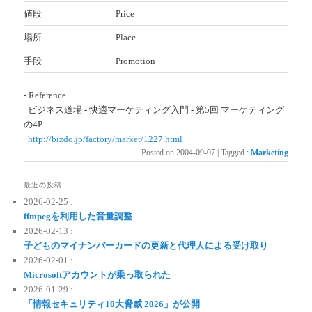
値段
Price
場所
Place
手段
Promotion
- Reference
ビジネス道場 - 快適マーケティング入門 - 第5回 マーケティング
の4P
http://bizdo.jp/factory/market/1227.html
Posted on
2004-09-07
|
Tagged
:
Marketing
最近の投稿
2026-02-25 :
ffmpegを利用した音量調整
2026-02-13 :
子どものマイナンバーカードの更新と代理人による受け取り
2026-02-01 :
Microsoftアカウントが乗っ取られた
2026-01-29 :
「情報セキュリティ10大脅威 2026」が公開