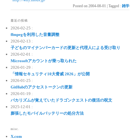
Posted on
2004-08-01
|
Tagged
:
雑学
最近の投稿
2026-02-25 :
ffmpegを利用した音量調整
2026-02-13 :
子どものマイナンバーカードの更新と代理人による受け取り
2026-02-01 :
Microsoftアカウントが乗っ取られた
2026-01-29 :
「情報セキュリティ10大脅威 2026」が公開
2026-01-25 :
GitHubのアクセストークンの更新
2026-01-19 :
バカリズムが覚えていたドラゴンクエストの復活の呪文
2025-12-01 :
膨張したモバイルバッテリーの処分方法
misc.
X.com