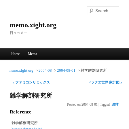
Searc
memo.xight.org
日々のメモ
Main menu
Home
Memo
Skip to primary content
Skip to secondary content
memo.xight.org
2004-08
2004-08-01
雑学解剖研究所
« ファミコンリミックス
ドラクエ世界 家計図 »
雑学解剖研究所
Posted on
2004-08-01
|
Tagged
:
雑学
Reference
雑学解剖研究所
http://why.mods.jp/