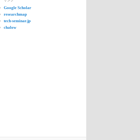
リンク
Google Scholar
researchmap
tech-seminar.jp
chalow