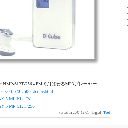
D Cube NMP-612T/256 - FMで飛ばせるMP3プレーヤー
ucts/0312/01/rj00_dcube.html
NMP-612T/512
NMP-612T/256
Posted on
2003-12-01
|
Tagged
:
Tool