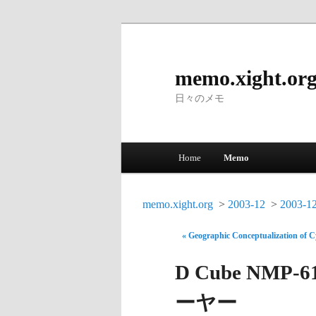
memo.xight.or
日々のメモ
Main menu
Home
Memo
Skip to primary content
Skip to secondary content
memo.xight.org
2003-12
2003-1
« Geographic Conceptualization of 
D Cube NMP
ーヤー