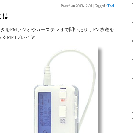
Posted on
2003-12-01
|
Tagged
:
Tool
 とは
データをFMラジオやカーステレオで聞いたり，FM放送を
きるMP3プレイヤー