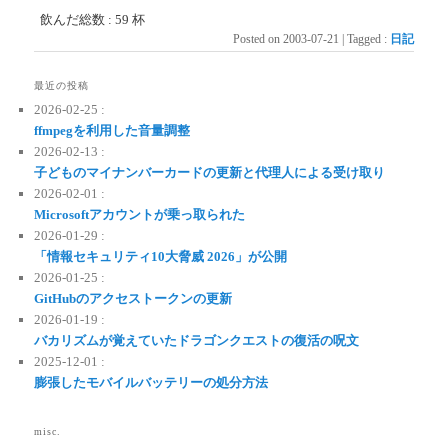
飲んだ総数 : 59 杯
Posted on
2003-07-21
|
Tagged
:
日記
最近の投稿
2026-02-25 :
ffmpegを利用した音量調整
2026-02-13 :
子どものマイナンバーカードの更新と代理人による受け取り
2026-02-01 :
Microsoftアカウントが乗っ取られた
2026-01-29 :
「情報セキュリティ10大脅威 2026」が公開
2026-01-25 :
GitHubのアクセストークンの更新
2026-01-19 :
バカリズムが覚えていたドラゴンクエストの復活の呪文
2025-12-01 :
膨張したモバイルバッテリーの処分方法
misc.