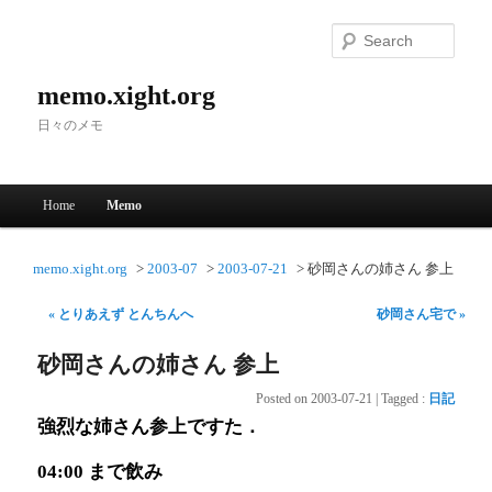
Searc
memo.xight.org
日々のメモ
Main menu
Home
Memo
Skip to primary content
Skip to secondary content
memo.xight.org
2003-07
2003-07-21
砂岡さんの姉さん 参上
« とりあえず とんちんへ
砂岡さん宅で »
砂岡さんの姉さん 参上
Posted on
2003-07-21
|
Tagged
:
日記
強烈な姉さん参上ですた．
04:00 まで飲み